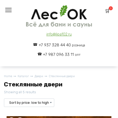
Skip
to
0
content
info@lipa102.ru
+7 937 328 44 40
розница
+7 987 096 33 11
опт
Home
Каталог
Двери
Стеклянные двери
Стеклянные двери
Showing all 5 results