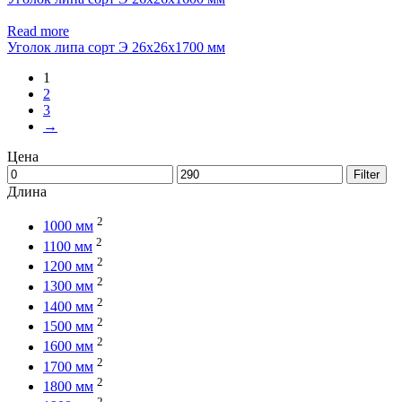
Read more
Уголок липа сорт Э 26x26x1700 мм
1
2
3
→
Цена
Filter
Длина
2
1000 мм
2
1100 мм
2
1200 мм
2
1300 мм
2
1400 мм
2
1500 мм
2
1600 мм
2
1700 мм
2
1800 мм
2