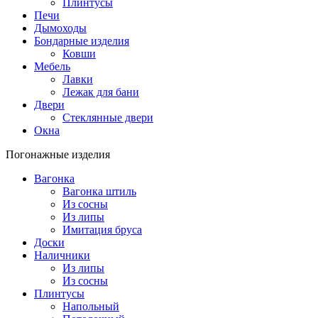
Плинтусы
Печи
Дымоходы
Бондарные изделия
Ковши
Мебель
Лавки
Лежак для бани
Двери
Стеклянные двери
Окна
Погонажные изделия
Вагонка
Вагонка штиль
Из сосны
Из липы
Имитация бруса
Доски
Наличники
Из липы
Из сосны
Плинтусы
Напольный