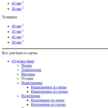
1
45 мм
1
50 мм
Толщина
1
30 мм
1
35 мм
1
45 мм
1
50 мм
Все для бани и сауны
Отделка бани
Полок
Термополок
Вагонка
Уголки
Нащельники
Нащельники из липы
Нащельники из сосны
Наличники
Наличники из липы
Наличники из сосны