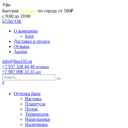
Skip
Уфа
to
Быстрая
доставка
по городу от 500₽
content
с 9:00 до 20:00
О компании
Блог
Доставка и оплата
Отзывы
Акции
info@lipa102.ru
+7 937 328 44 40
розница
+7 987 096 33 11
опт
Search
for:
0
Отделка бани
Вагонка
Плинтусы
Полок
Термополок
Нащельники
Наличники