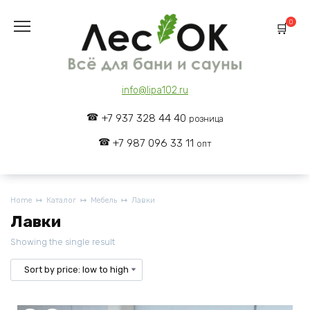
Skip
to
0
content
info@lipa102.ru
+7 937 328 44 40
розница
+7 987 096 33 11
опт
Home
Каталог
Мебель
Лавки
Лавки
Showing the single result