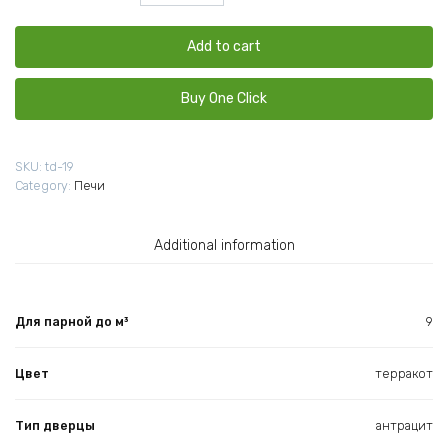
печь
ТМФ
Оса
Add to cart
Carbon
терракот
Buy One Click
quantity
SKU:
td-19
Category:
Печи
Additional information
Для парной до м³
9
Цвет
терракот
Тип дверцы
антрацит