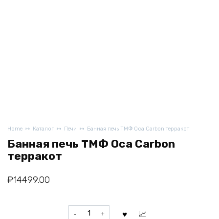
Home
Каталог
Печи
Банная печь ТМФ Оса Carbon терракот
Банная печь ТМФ Оса Carbon
терракот
₽
14499.00
Банная