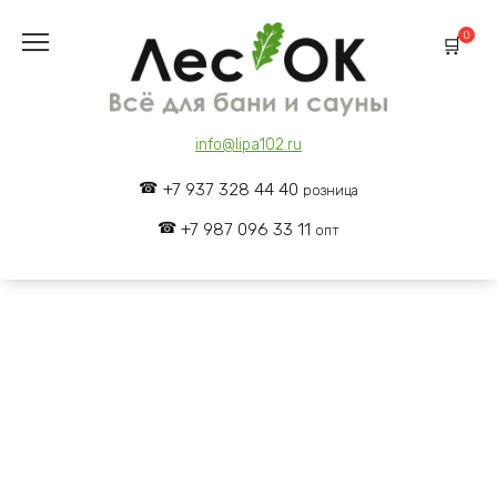
Skip
to
0
content
info@lipa102.ru
+7 937 328 44 40
розница
+7 987 096 33 11
опт