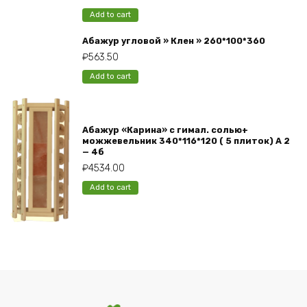
Add to cart
Абажур угловой » Клен » 260*100*360
₽
563.50
Add to cart
Абажур «Карина» с гимал. солью+
можжевельник 340*116*120 ( 5 плиток) А 2
— 4б
₽
4534.00
Add to cart