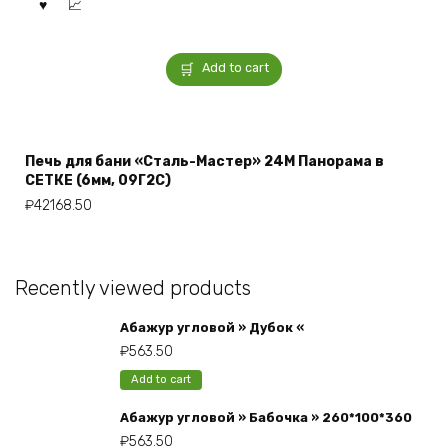
Add to cart
Печь для бани «Сталь-Мастер» 24M Панорама в
СЕТКЕ (6мм, 09Г2С)
₽
42168.50
Recently viewed products
Абажур угловой » Дубок «
₽
563.50
Add to cart
Абажур угловой » Бабочка » 260*100*360
₽
563.50