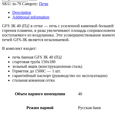
бани
SKU:
tn-79
Category:
Печи
GFS
ЗК
Description
40
Additional information
(П2)
в
GFS ЗК 40 (П)2 в сетке — печь с усиленной каменкой большей
сетке
горения пламени, в разы увеличивают площадь соприкосновени
quantity
поступаемого из воздушника. Эти усовершенствования значит
печей GFS-ЗК является незаливаемой.
В комплект входит:
печь банная GFS ЗК 40 (П)2
стартовая труба 150х180
зольный ящик (конструкционная сталь)
Герметик до 1500C — 1 шт.
гарантийный паспорт (руководство по эксплуатации)
стальная кованная сетка
Объем парного помещения
40
Режим парной
Русская баня