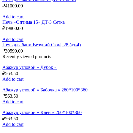
₽
41000.00
Add to cart
Печь «Оптима 15» ДТ-3 Сетка
₽
19800.00
Add to cart
Печь для бани Везувий Скиф 28 (дт-4)
₽
30590.00
Recently viewed products
Абажур угловой » Дубок «
₽
563.50
Add to cart
Абажур угловой » Бабочка » 260*100*360
₽
563.50
Add to cart
Абажур угловой » Клен » 260*100*360
₽
563.50
Add to cart