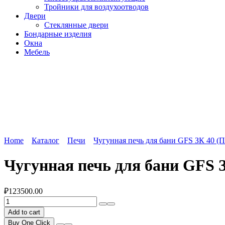
Тройники для воздухоотводов
Двери
Стеклянные двери
Бондарные изделия
Окна
Мебель
Home
Каталог
Печи
Чугунная печь для бани GFS ЗК 40 (П2
Чугунная печь для бани GFS З
₽
123500.00
Чугунная
печь
Add to cart
для
Buy One Click