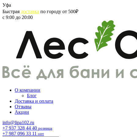
Skip
Уфа
to
Быстрая
доставка
по городу от 500₽
content
с 9:00 до 20:00
О компании
Блог
Доставка и оплата
Отзывы
Акции
info@lipa102.ru
+7 937 328 44 40
розница
+7 987 096 33 11
опт