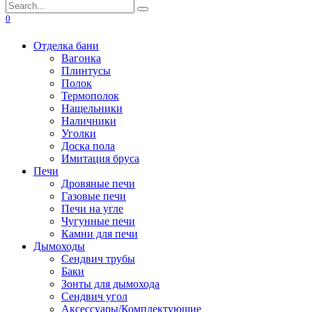
Search
for:
0
Отделка бани
Вагонка
Плинтусы
Полок
Термополок
Нащельники
Наличники
Уголки
Доска пола
Имитация бруса
Печи
Дровяные печи
Газовые печи
Печи на угле
Чугунные печи
Камни для печи
Дымоходы
Сендвич трубы
Баки
Зонты для дымохода
Сендвич угол
Аксессуары/Комплектующие