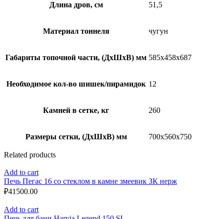
Длина дров, см
51,5
Материал тоннеля
чугун
Габариты топочной части, (ДхШхВ) мм
585х458х687
Необходимое кол-во шишек/пирамидок
12
Камней в сетке, кг
260
Размеры сетки, (ДхШхВ) мм
700х560х750
Related products
Add to cart
Печь Пегас 16 со стеклом в камне змеевик ЗК нерж
₽
41500.00
Add to cart
Печь для бани Harvia Legend 150 SL