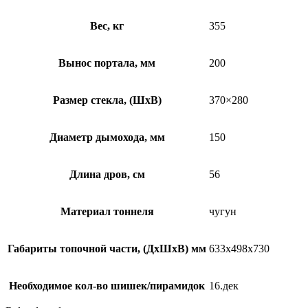
Вес, кг
355
Вынос портала, мм
200
Размер стекла, (ШхВ)
370×280
Диаметр дымохода, мм
150
Длина дров, см
56
Материал тоннеля
чугун
Габариты топочной части, (ДхШхВ) мм
633х498х730
Необходимое кол-во шишек/пирамидок
16.дек