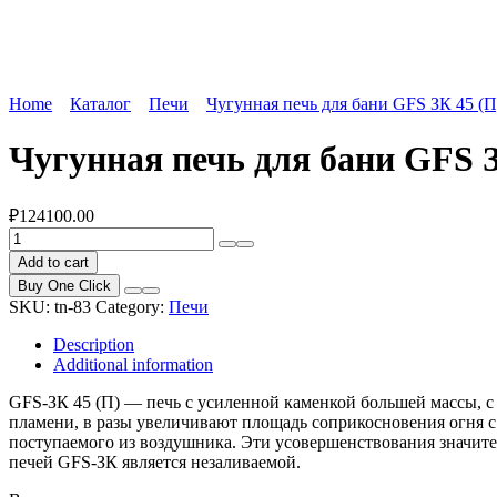
Home
Каталог
Печи
Чугунная печь для бани GFS ЗК 45 (П
Чугунная печь для бани GFS З
₽
124100.00
Чугунная
печь
Add to cart
для
Buy One Click
бани
SKU:
tn-83
Category:
Печи
GFS
ЗК
Description
45
Additional information
(П)
quantity
GFS-ЗК 45 (П) — печь с усиленной каменкой большей массы, с
пламени, в разы увеличивают площадь соприкосновения огня с
поступаемого из воздушника. Эти усовершенствования значит
печей GFS-ЗК является незаливаемой.