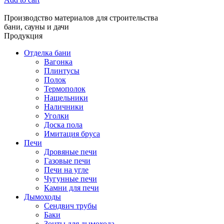
Производство материалов для строительства
бани, сауны и дачи
Продукция
Отделка бани
Вагонка
Плинтусы
Полок
Термополок
Нащельники
Наличники
Уголки
Доска пола
Имитация бруса
Печи
Дровяные печи
Газовые печи
Печи на угле
Чугунные печи
Камни для печи
Дымоходы
Сендвич трубы
Баки
Зонты для дымохода