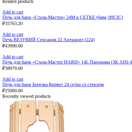
Related products
Add to cart
Печь для бани «Сталь-Мастер» 24M в СЕТКЕ (6мм, 09Г2С)
₽
35763.20
Add to cart
Печь ВЕЗУВИЙ Сенсация 22 Антрацит (224)
₽
43990.00
Add to cart
Печь для бани «Сталь-Мастер HARD» 14L Панорама (ЗК AISI 4
₽
38979.60
Add to cart
Печь для бани Березка Корвет 24 сетка со стеклом
₽
25900.00
Recently viewed products