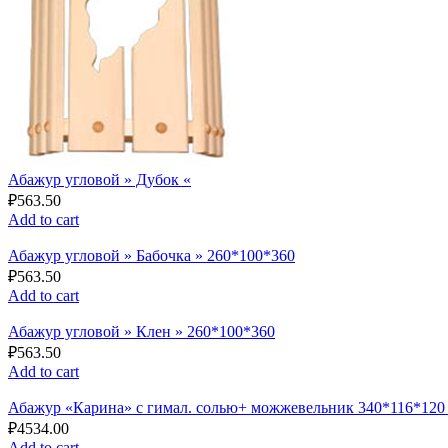
Абажур угловой » Дубок «
₽
563.50
Add to cart
Абажур угловой » Бабочка » 260*100*360
₽
563.50
Add to cart
Абажур угловой » Клен » 260*100*360
₽
563.50
Add to cart
Абажур «Карина» с гимал. солью+ можжевельник 340*116*120 (
₽
4534.00
Add to cart