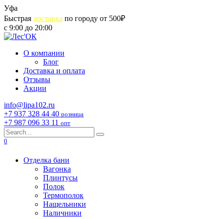
Skip
Уфа
to
Быстрая
доставка
по городу от 500₽
content
с 9:00 до 20:00
О компании
Блог
Доставка и оплата
Отзывы
Акции
info@lipa102.ru
+7 937 328 44 40
розница
+7 987 096 33 11
опт
Search
for:
0
Отделка бани
Вагонка
Плинтусы
Полок
Термополок
Нащельники
Наличники