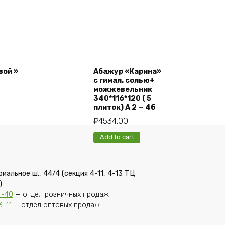
вой »
Абажур «Карина»
с гимал. солью+
можжевельник
340*116*120 ( 5
плиток) А 2 — 4б
₽
4534.00
Add to cart
риальное ш., 44/4 (секция 4-11, 4-13 ТЦ
)
4-40
— отдел розничных продаж
3-11
— отдел оптовых продаж