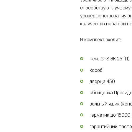
способствуют лучшему 
усовершенствования з
количество пара при н
В комплект входит:
печь GFS ЗК 25 (П)
короб
дверца 450
облицовка Президе
зольный ящик (кон
герметик до 1500С —
гарантийный паспо