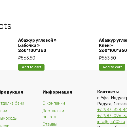
cts
Абажур угловой »
Абажур угло
Бабочка »
Клен »
260*100*360
260*100*360
₽
563.50
₽
563.50
Add to cart
Add to cart
Продукция
Информация
Контакты
г. Уфа, Индуст
тделка бани
О компании
Радуга, 1 этаж
+7 (937) 328-4
Печи
Доставка и
+7 (987) 096-3
оплата
Дымоходы
info@lipa102.ru
Отзывы
Двери