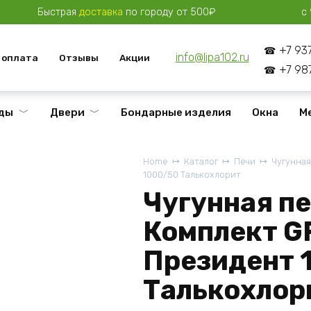
Быстрая
доставка
по городу от 500₽
с 
+7 93
info@lipa102.ru
 оплата
Отзывы
Акции
+7 98
ды
Двери
Бондарные изделия
Окна
М
Home
Каталог
Печи
Чугунная
1000/50 Талькохлорит
Чугунная пе
Комплект GF
Президент 
Талькохлор