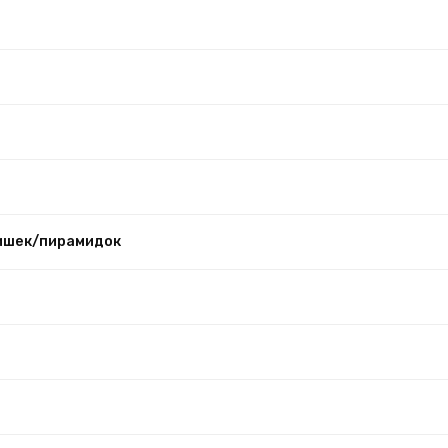
ишек/пирамидок
м