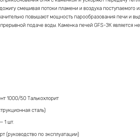
дожигу смешивая потоки пламени и воздуха поступаемого и
начительно повышают мощность парообразования печи и вы
епрерывной подаче воды. Каменка печей GFS-ЗК является н
нт 1000/50 Талькохлорит
струкционная сталь)
 1 шт.
рт (руководство по эксплуатации)