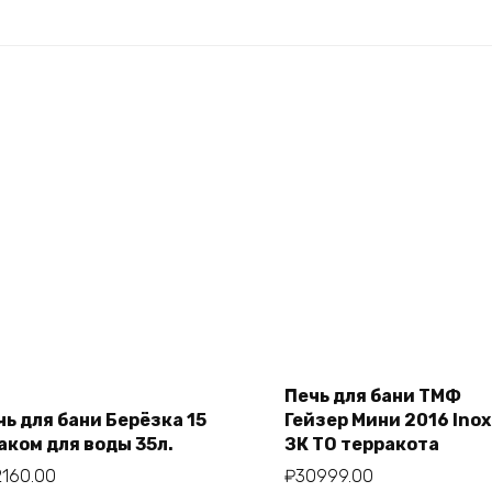
Печь для бани ТМФ
Add to cart
чь для бани Берёзка 15
Гейзер Мини 2016 Inox
Add to cart
баком для воды 35л.
ЗК ТО терракота
2160.00
₽
30999.00