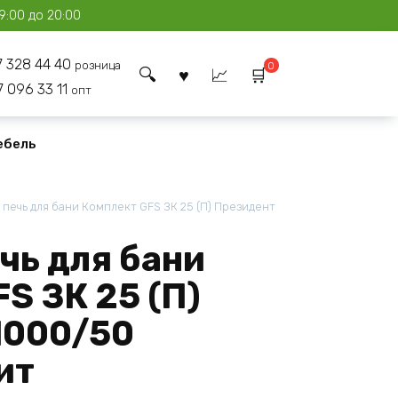
9:00 до 20:00
7 328 44 40
розница
0
7 096 33 11
опт
ебель
 печь для бани Комплект GFS ЗК 25 (П) Президент
чь для бани
S ЗК 25 (П)
1000/50
ит