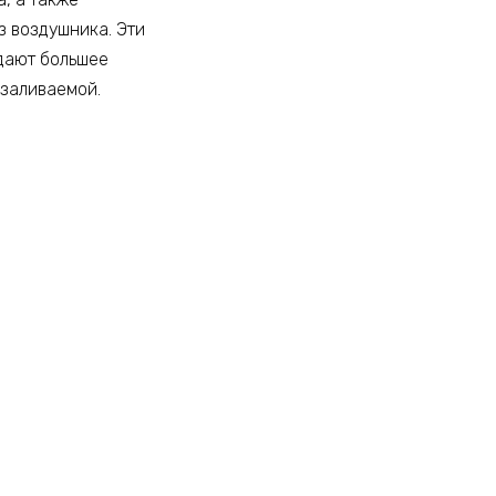
з воздушника. Эти
дают большее
езаливаемой.