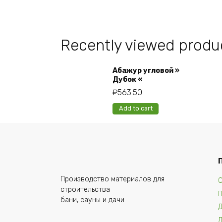
Recently viewed produ
Абажур угловой »
Дубок «
₽
563.50
Add to cart
Производство материалов для
О
строительства
бани, сауны и дачи