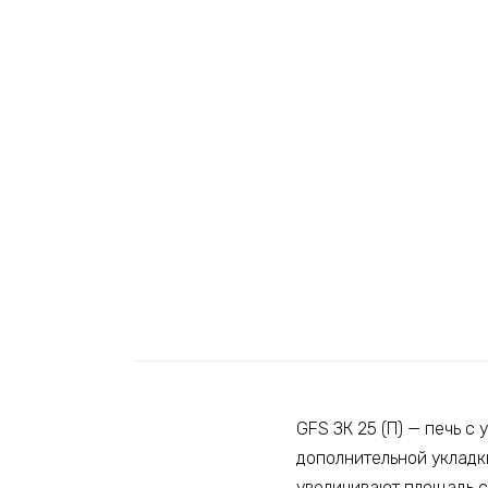
GFS ЗК 25 (П) — печь с
дополнительной укладки
увеличивают площадь с