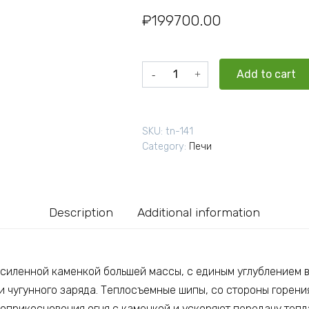
₽
199700.00
Чугунная
Add to cart
печь
для
бани
SKU:
tn-141
Комплект
Category:
Печи
GFS
ЗК
25
(П)
Description
Additional information
Президент
1000/50
Талькохлорит
quantity
 усиленной каменкой большей массы, с единым углублением в
 чугунного заряда. Теплосъемные шипы, со стороны горения
оприкосновения огня с каменкой и ускоряют передачу тепла