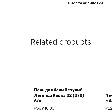
Высота облицовки
Related products
Печь для бани Везувий
Add to cart
Легенда Ковка 22 (270)
Пе
б/в
с 
₽
38940.00
₽
2