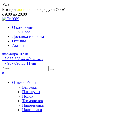
Skip
Уфа
to
Быстрая
доставка
по городу от 500₽
content
с 9:00 до 20:00
О компании
Блог
Доставка и оплата
Отзывы
Акции
info@lipa102.ru
+7 937 328 44 40
розница
+7 987 096 33 11
опт
Search
for:
0
Отделка бани
Вагонка
Плинтусы
Полок
Термополок
Нащельники
Наличники