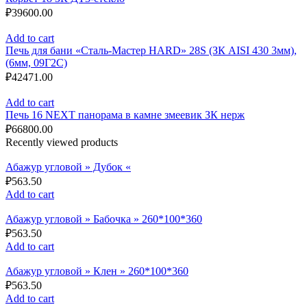
₽
39600.00
Add to cart
Печь для бани «Сталь-Мастер HARD» 28S (ЗК AISI 430 3мм),
(6мм, 09Г2С)
₽
42471.00
Add to cart
Печь 16 NEXT панорама в камне змеевик ЗК нерж
₽
66800.00
Recently viewed products
Абажур угловой » Дубок «
₽
563.50
Add to cart
Абажур угловой » Бабочка » 260*100*360
₽
563.50
Add to cart
Абажур угловой » Клен » 260*100*360
₽
563.50
Add to cart