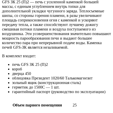
(П2)
GFS ЗК 25 (П)2 — печь с усиленной каменкой большей
Президент
массы, с единым углублением внутрь топки для
1020/60
дополнительной укладки чугунного заряда. Теплосъемные
Талькомагнезит
шипы, со стороны горения пламени, в разы увеличивают
quantity
площадь соприкосновения огня с каменкой и ускоряют
передачу тепла, а также способствуют лучшему дожигу
смешивая потоки пламени и воздуха поступаемого из
воздушника. Эти усовершенствования значительно повышают
мощность парообразования печи и выдают большее
количество пара при непрерывной подаче воды. Каменка
печей GFS-ЗК является незаливаемой.
В комплект входит:
печь GFS ЗК 25 (П)2
короб
дверца 450
облицовка Президент 1020/60 Талькомагнезит
зольный ящик (конструкционная сталь)
герметик до 1500С — 1 шт.
гарантийный паспорт (руководство по эксплуатации)
Объем парного помещения
25