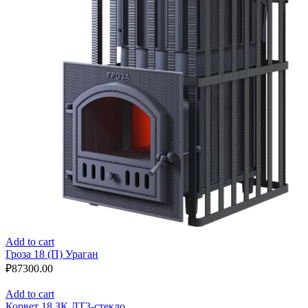
Add to cart
Гроза 18 (П) Ураган
₽
87300.00
Add to cart
Корвет 18 ЗК ДТ3-стекло