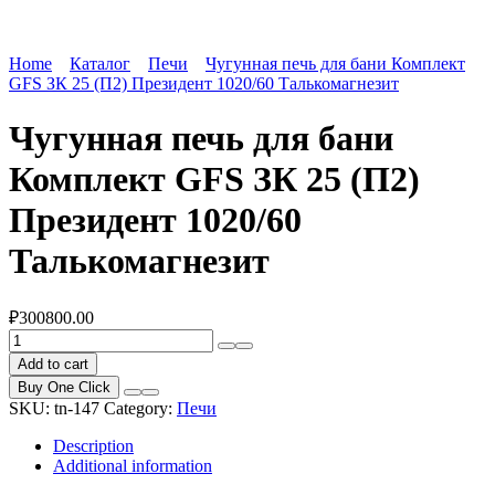
Home
Каталог
Печи
Чугунная печь для бани Комплект
GFS ЗК 25 (П2) Президент 1020/60 Талькомагнезит
Чугунная печь для бани
Комплект GFS ЗК 25 (П2)
Президент 1020/60
Талькомагнезит
₽
300800.00
Чугунная
печь
Add to cart
для
Buy One Click
бани
SKU:
tn-147
Category:
Печи
Комплект
GFS
Description
ЗК
Additional information
25