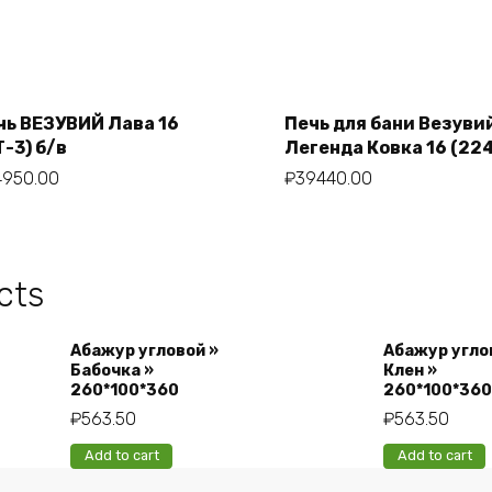
чь ВЕЗУВИЙ Лава 16
Печь для бани Везуви
Add to cart
Add to cart
Т-3) б/в
Легенда Ковка 16 (224
4950.00
₽
39440.00
cts
Абажур угловой »
Абажур угло
Бабочка »
Клен »
260*100*360
260*100*360
₽
563.50
₽
563.50
Add to cart
Add to cart