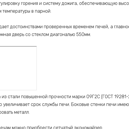
гулировку горения и систему дожига, обеспечивающую выс
м температуры в парной.
дает достоинствами проверенных временем печей, а главно
омная дверь со стеклом диагональю 550мм.
а из стали повышенной прочности марки 09Г2С (ГОСТ 19281-
о увеличивает срок службы печи. Боковые стенки печи имею
овать металл.
печам можно приобрести сетчатый экономайзер.