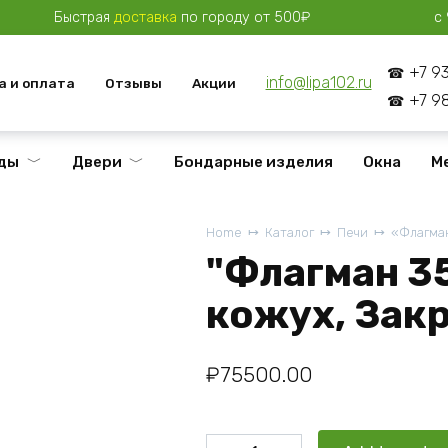
Быстрая
доставка
по городу от 500₽
с 
+7 9
info@lipa102.ru
а и оплата
Отзывы
Акции
+7 9
ды
Двери
Бондарные изделия
Окна
М
Home
Каталог
Печи
«Флагман
"Флагман 3
кожух, Зак
₽
75500.00
"Флагман