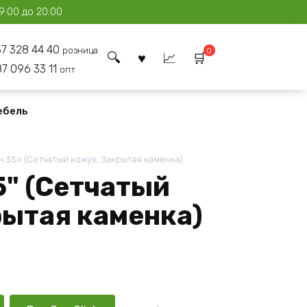
9:00 до 20:00
37 328 44 40
розница
0
87 096 33 11
опт
ебель
 35» (Сетчатый кожух, Закрытая каменка)
5" (Сетчатый
рытая каменка)