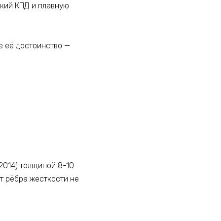
окий КПД и плавную
е её достоинство —
2014) толщиной 8-10
т рёбра жесткости не