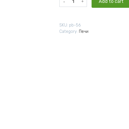
Add to cart
35"
(Сетчатый
кожух,
SKU:
pb-56
Закрытая
Category:
Печи
каменка)
quantity