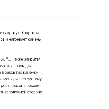
и закрытую. Открытая
лов и нагревает камень
50 ⁰С. Также закрытая
ку с клапаном для
ь в закрытую каменку
 каменку через систему
грев пара, он проходит
ротивоположной стороне