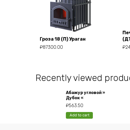
Пе
Гроза 18 (П) Ураган
(Д
Add to cart
₽
87300.00
₽
2
Recently viewed produ
Абажур угловой »
Дубок «
₽
563.50
Add to cart