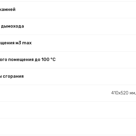
камней
 дымохода
ещения м3 max
ого помещения до 100 °С
ы сгорания
410х520 мм,