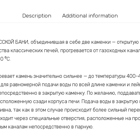
Description
Additional information
ССКОЙ БАНИ, объединившая в себе две каменки — открытую 
ства классических печей, прогревается от газоходных кана
0 ⁰С.
ревает камень значительно сильнее — до температуры 400-4
 для равномерной подачи воды по всей длине каменки и лей
епосредственно в закрытую каменку. По желанию, поддават
асположенную сзади корпуса печи. Подача воды в закрытую
вна, так как в этом случае происходит более сильный пере
ыходит через специальные отверстия, расположенные на п
ным каналам непосредственно в парную.