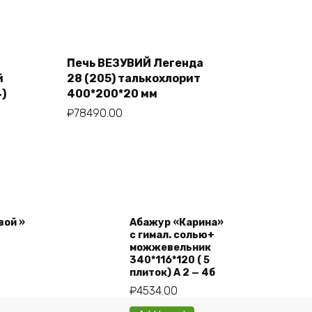
Печь ВЕЗУВИЙ Легенда
Add to cart
й
28 (205) талькохлорит
)
400*200*20 мм
₽
78490.00
вой »
Абажур «Карина»
с гимал. солью+
можжевельник
340*116*120 ( 5
плиток) А 2 — 4б
₽
4534.00