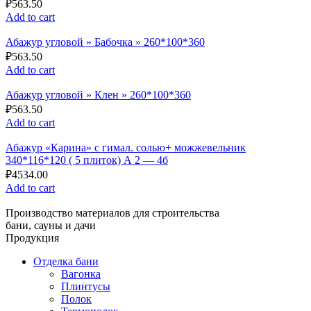
₽
563.50
Add to cart
Абажур угловой » Бабочка » 260*100*360
₽
563.50
Add to cart
Абажур угловой » Клен » 260*100*360
₽
563.50
Add to cart
Абажур «Карина» с гимал. солью+ можжевельник
340*116*120 ( 5 плиток) А 2 — 4б
₽
4534.00
Add to cart
Производство материалов для строительства
бани, сауны и дачи
Продукция
Отделка бани
Вагонка
Плинтусы
Полок