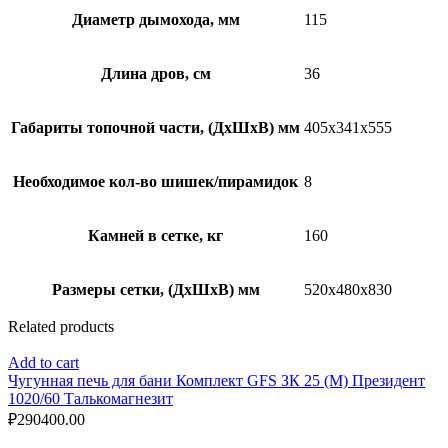
Диаметр дымохода, мм
115
Длина дров, см
36
Габариты топочной части, (ДхШхВ) мм
405х341х555
Необходимое кол-во шишек/пирамидок
8
Камней в сетке, кг
160
Размеры сетки, (ДхШхВ) мм
520х480х830
Related products
Add to cart
Чугунная печь для бани Комплект GFS ЗК 25 (М) Президент
1020/60 Талькомагнезит
₽
290400.00