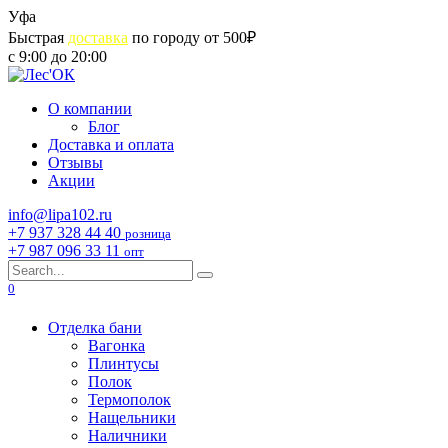
Skip
Уфа
to
Быстрая
доставка
по городу от 500₽
content
с 9:00 до 20:00
О компании
Блог
Доставка и оплата
Отзывы
Акции
info@lipa102.ru
+7 937 328 44 40
розница
+7 987 096 33 11
опт
Search
for:
0
Отделка бани
Вагонка
Плинтусы
Полок
Термополок
Нащельники
Наличники