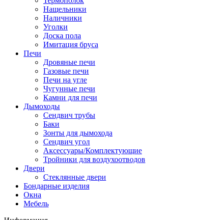
Термополок
Нащельники
Наличники
Уголки
Доска пола
Имитация бруса
Печи
Дровяные печи
Газовые печи
Печи на угле
Чугунные печи
Камни для печи
Дымоходы
Сендвич трубы
Баки
Зонты для дымохода
Сендвич угол
Аксессуары/Комплектующие
Тройники для воздухоотводов
Двери
Стеклянные двери
Бондарные изделия
Окна
Мебель