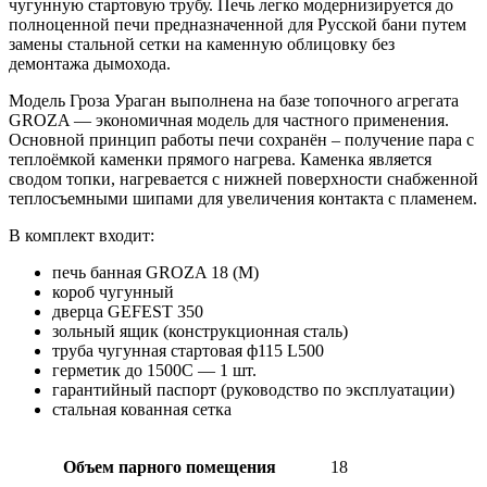
чугунную стартовую трубу. Печь легко модернизируется до
полноценной печи предназначенной для Русской бани путем
замены стальной сетки на каменную облицовку без
демонтажа дымохода.
Модель Гроза Ураган выполнена на базе топочного агрегата
GROZA — экономичная модель для частного применения.
Основной принцип работы печи сохранён – получение пара с
теплоёмкой каменки прямого нагрева. Каменка является
сводом топки, нагревается с нижней поверхности снабженной
теплосъемными шипами для увеличения контакта с пламенем.
В комплект входит:
печь банная GROZA 18 (М)
короб чугунный
дверца GEFEST 350
зольный ящик (конструкционная сталь)
труба чугунная стартовая ф115 L500
герметик до 1500С — 1 шт.
гарантийный паспорт (руководство по эксплуатации)
стальная кованная сетка
Объем парного помещения
18