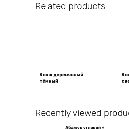
Related products
Ковш деревянный
Ко
Read more
тёмный
св
Recently viewed produ
Абажур угловой »