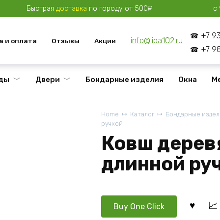
Быстрая
доставка
по городу от 500₽
с 
+7 9
info@lipa102.ru
а и оплата
Отзывы
Акции
+7 9
ды
Двери
Бондарные изделия
Окна
М
Home
Каталог
Бондарные издел
ручкой
Ковш дерев
длинной ру
Buy One Click