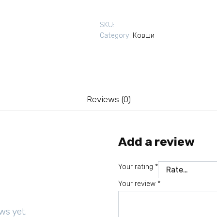
SKU:
Category:
Ковши
Reviews (0)
Add a review
Your rating
*
Your review
*
ws yet.