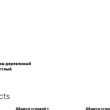
вш деревянный
Read more
етлый
cts
Абажур угловой »
Абажур угло