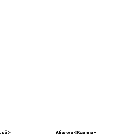
вой »
Абажур «Карина»