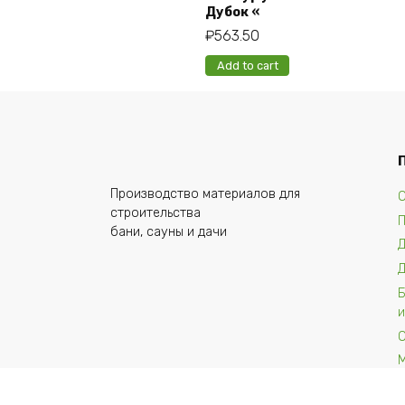
Дубок «
₽
563.50
Add to cart
Производство материалов для
О
строительства
бани, сауны и дачи
и