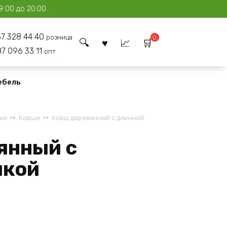
9:00 до 20:00
37 328 44 40
розница
0
87 096 33 11
опт
ебель
ия
Ковши
Ковш деревянный с длинной
янный с
чкой