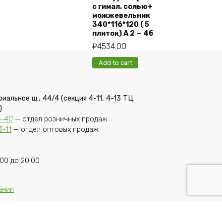
с гимал. солью+
можжевельник
340*116*120 ( 5
плиток) А 2 — 4б
₽
4534.00
Add to cart
риальное ш., 44/4 (секция 4-11, 4-13 ТЦ
)
4-40
— отдел розничных продаж
3-11
— отдел оптовых продаж
00 до 20:00
ании