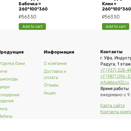
Бабочка »
Клен »
260*100*360
260*100*360
₽
563.50
₽
563.50
Add to cart
Add to cart
Продукция
Информация
Контакты
г. Уфа, Индуст
тделка бани
О компании
Радуга, 1 этаж
+7 (937) 328-4
Печи
Доставка и
+7 (987) 096-3
оплата
Дымоходы
info@lipa102.ru
Отзывы
Двери
Время работы
Акции
Бондарные
ежедневно с 9:
зделия
Карта сайта
Окна
Контакты комп
Мебель