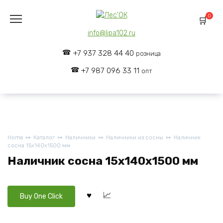
Skip
to
0
content
info@lipa102.ru
+7 937 328 44 40
розница
+7 987 096 33 11
опт
Home
Каталог
Наличники
Наличники из сосны
Наличник
сосна 15x140x1500 мм
Наличник сосна 15x140x1500 мм
Buy One Click