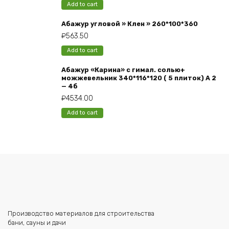
Add to cart
Абажур угловой » Клен » 260*100*360
₽
563.50
Add to cart
Абажур «Карина» с гимал. солью+
можжевельник 340*116*120 ( 5 плиток) А 2
— 4б
₽
4534.00
Add to cart
Производство материалов для строительства
бани, сауны и дачи