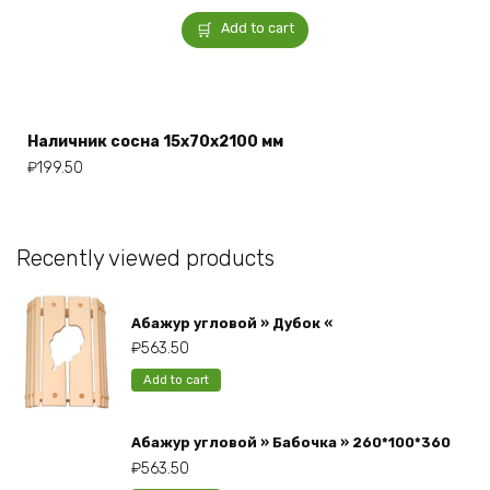
Add to cart
Наличник сосна 15x70x2100 мм
₽
199.50
Recently viewed products
Абажур угловой » Дубок «
₽
563.50
Add to cart
Абажур угловой » Бабочка » 260*100*360
₽
563.50