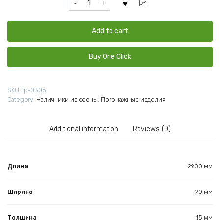
сосна
15x90x2900
мм
Add to cart
quantity
Buy One Click
SKU:
lp-0306
Category:
Наличники из сосны
,
Погонажные изделия
Additional information
Reviews (0)
Длина
2900 мм
Ширина
90 мм
Толщина
15 мм