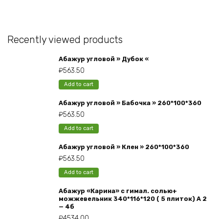
Recently viewed products
Абажур угловой » Дубок «
₽
563.50
Add to cart
Абажур угловой » Бабочка » 260*100*360
₽
563.50
Add to cart
Абажур угловой » Клен » 260*100*360
₽
563.50
Add to cart
Абажур «Карина» с гимал. солью+
можжевельник 340*116*120 ( 5 плиток) А 2
— 4б
₽
4534.00