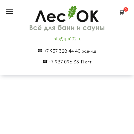
Skip
to
0
content
info@lipa102.ru
+7 937 328 44 40
розница
+7 987 096 33 11
опт