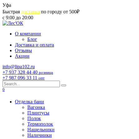
Skip
Уфа
to
Быстрая
доставка
по городу от 500₽
content
с 9:00 до 20:00
О компании
Блог
Доставка и оплата
Отзывы
Акции
info@lipa102.ru
+7 937 328 44 40
розница
+7 987 096 33 11
опт
Search
for:
0
Отделка бани
Вагонка
Плинтусы
Полок
Термополок
Нащельники
Наличники