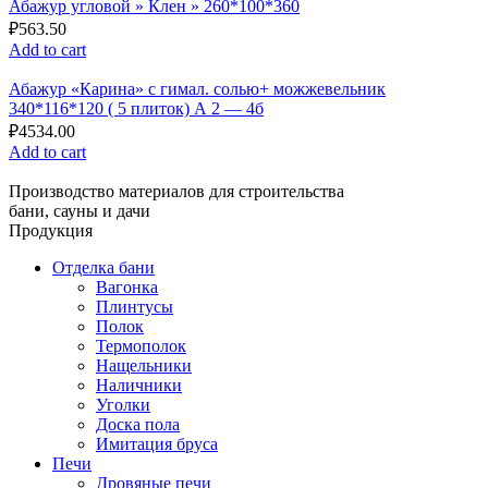
Абажур угловой » Клен » 260*100*360
₽
563.50
Add to cart
Абажур «Карина» с гимал. солью+ можжевельник
340*116*120 ( 5 плиток) А 2 — 4б
₽
4534.00
Add to cart
Производство материалов для строительства
бани, сауны и дачи
Продукция
Отделка бани
Вагонка
Плинтусы
Полок
Термополок
Нащельники
Наличники
Уголки
Доска пола
Имитация бруса
Печи
Дровяные печи