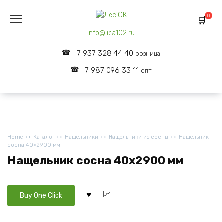
Skip
to
0
content
info@lipa102.ru
+7 937 328 44 40
розница
+7 987 096 33 11
опт
Home
Каталог
Нащельники
Нащельники из сосны
Нащельник
сосна 40×2900 мм
Нащельник сосна 40x2900 мм
Buy One Click