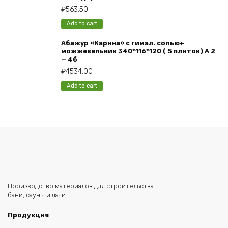
₽
563.50
Add to cart
Абажур «Карина» с гимал. солью+
можжевельник 340*116*120 ( 5 плиток) А 2
— 4б
₽
4534.00
Add to cart
Производство материалов для строительства
бани, сауны и дачи
Продукция