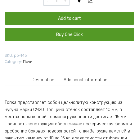
26
NEXT
ДТ4
Add to cart
сетка
премиум
Buy One Click
ЗК
нерж
quantity
SKU:
pb-145
Category:
Печи
Description
Additional information
Топка представляет собой цельнолитую конструкцию из
чугуна марки СЧ20. Толщина стенок составляет 10 мм, в
местах повышенной термонагруженности достигает 15 мм.
Прочность конструкции обеспечивает сферическая форма и
оребрение боковых поверхностей топки.Загрузка каменей в
закрытую каменку от 10 до 15 кг в зависимости от фракции.