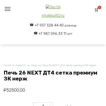
Skip
to
0
content
info@lipa102.ru
+7 937 328 44 40
розница
+7 987 096 33 11
опт
Home
Каталог
Печи
Печь 26 NEXT ДТ4 сетка премиум ЗК нерж
Печь 26 NEXT ДТ4 сетка премиум
ЗК нерж
₽
52500.00
Печь