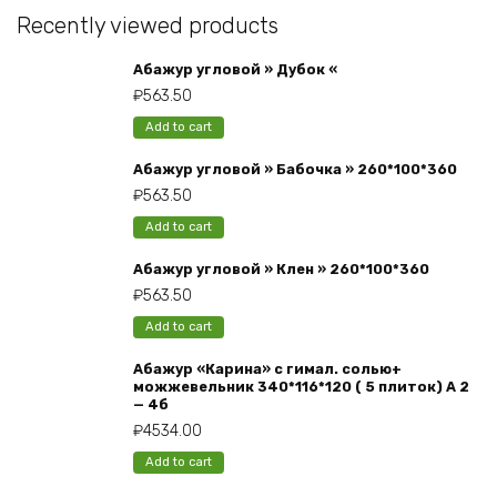
Recently viewed products
Абажур угловой » Дубок «
₽
563.50
Add to cart
Абажур угловой » Бабочка » 260*100*360
₽
563.50
Add to cart
Абажур угловой » Клен » 260*100*360
₽
563.50
Add to cart
Абажур «Карина» с гимал. солью+
можжевельник 340*116*120 ( 5 плиток) А 2
— 4б
₽
4534.00
Add to cart