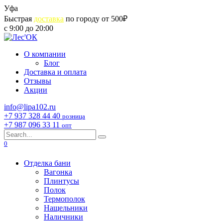
Skip
Уфа
to
Быстрая
доставка
по городу от 500₽
content
с 9:00 до 20:00
О компании
Блог
Доставка и оплата
Отзывы
Акции
info@lipa102.ru
+7 937 328 44 40
розница
+7 987 096 33 11
опт
Search
for:
0
Отделка бани
Вагонка
Плинтусы
Полок
Термополок
Нащельники
Наличники