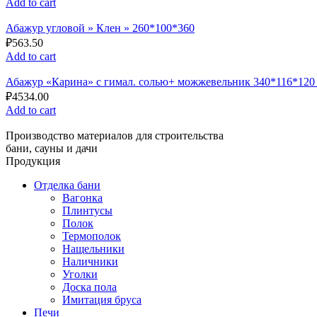
Add to cart
Абажур угловой » Клен » 260*100*360
₽
563.50
Add to cart
Абажур «Карина» с гимал. солью+ можжевельник 340*116*120 (
₽
4534.00
Add to cart
Производство материалов для строительства
бани, сауны и дачи
Продукция
Отделка бани
Вагонка
Плинтусы
Полок
Термополок
Нащельники
Наличники
Уголки
Доска пола
Имитация бруса
Печи