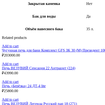
Закрытая каменка
Нет
Бак для воды
Да
Объём навесного бака
35 л.
Related products
Add to cart
Чугунная печь для бани Комплект GFS ЗК 30 (М) Президент 10
₽
203000.00
Add to cart
Печь ВЕЗУВИЙ Сенсация 22 Антрацит (224)
₽
43990.00
Add to cart
Печь «Берёзка» 24 ДТ-4 lite
₽
25800.00
Add to cart
Печь ВЕЗУВИЙ Легенда Русский пар 18 (271)