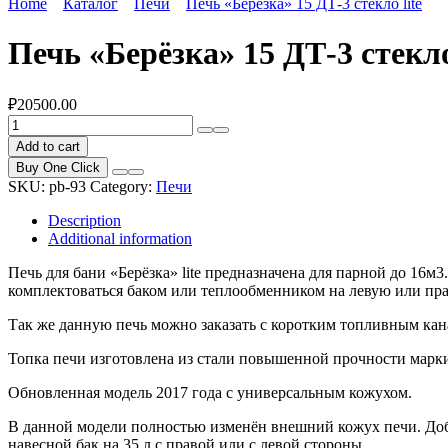
Home
Каталог
Печи
Печь «Берёзка» 15 ДТ-3 стекло lite
Печь «Берёзка» 15 ДТ-3 стекло
₽
20500.00
Печь
«Берёзка»
Add to cart
15
Buy One Click
ДТ-3
SKU:
pb-93
Category:
Печи
стекло
lite
Description
quantity
Additional information
Печь для бани «Берёзка» lite предназначена для парной до 16м
комплектоваться баком или теплообменником на левую или пр
Так же данную печь можно заказать с коротким топливным кан
Топка печи изготовлена из стали повышенной прочности марки
Обновленная модель 2017 года с универсальным кожухом.
В данной модели полностью изменён внешний кожух печи. Доб
навесной бак на 35 л с правой или с левой стороны.