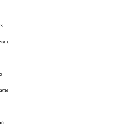
м3
 мин.
о
кеты
ый