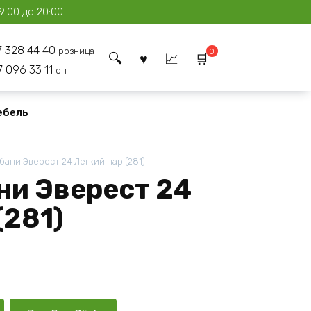
9:00 до 20:00
7 328 44 40
розница
0
7 096 33 11
опт
ебель
 бани Эверест 24 Легкий пар (281)
ни Эверест 24
(281)