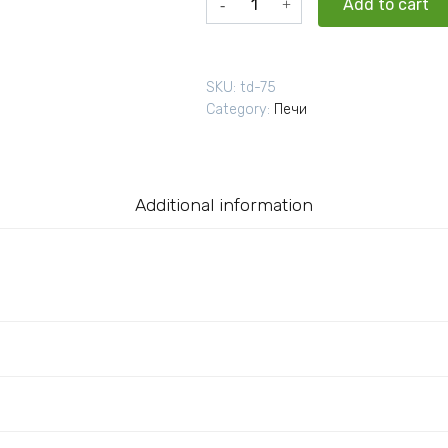
Add to cart
для
бани
Эверест
SKU:
td-75
24
Category:
Печи
Легкий
пар
(281)
quantity
Additional information