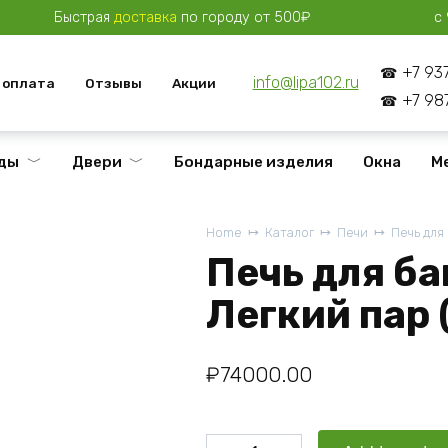
Быстрая
доставка
по городу от 500₽
с 
+7 93
info@lipa102.ru
 оплата
Отзывы
Акции
+7 98
ды
Двери
Бондарные изделия
Окна
М
Home
Каталог
Печи
Печь для
Печь для ба
Легкий пар 
₽
74000.00
Печь