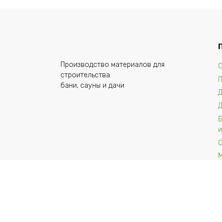
Производство материалов для
О
строительства
бани, сауны и дачи
и
© 2026 Липа102.ру |
www.kalinin.pro
- Разработк