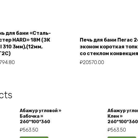
чь для бани «Сталь-
Add to cart
стер HARD» 18М (ЗК
Печь для бани Пегас 2
Add to cart
I 310 3мм),(12мм,
эконом короткая топк
Г2С)
со стеклом конвекци
794.80
₽
20570.00
cts
Абажур угловой »
Абажур угло
Бабочка »
Клен »
260*100*360
260*100*360
₽
563.50
₽
563.50