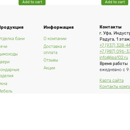
Add to cart
Add to cart
Продукция
Информация
Контакты
г. Уфа, Индуст
тделка бани
О компании
Радуга, 1 этаж
+7 (937) 328-4
Печи
Доставка и
+7 (987) 096-3
оплата
Дымоходы
info@lipa102.ru
Отзывы
Двери
Время работы
Акции
Бондарные
ежедневно с 9:
зделия
Карта сайта
Окна
Контакты комп
Мебель
а сайта 2026 |
Политика конфиденциальности
|
Карта сайта