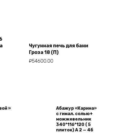
6
а
Чугунная печь для бани
Add to cart
я
Гроза 18 (П)
₽
54600.00
вой »
Абажур «Карина»
с гимал. солью+
можжевельник
340*116*120 ( 5
плиток) А 2 — 4б