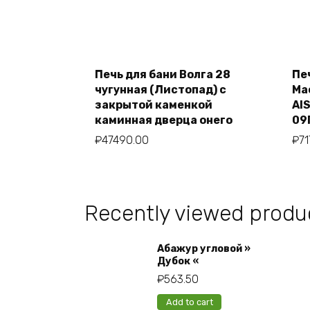
Печь для бани Волга 28
Пе
Add to cart
чугунная (Листопад) с
Ма
закрытой каменкой
AIS
каминная дверца онего
09
₽
47490.00
₽
71
Recently viewed produ
Абажур угловой »
Дубок «
₽
563.50
Add to cart