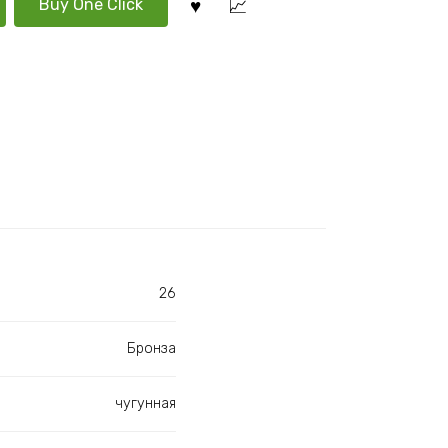
Buy One Click
26
Бронза
чугунная