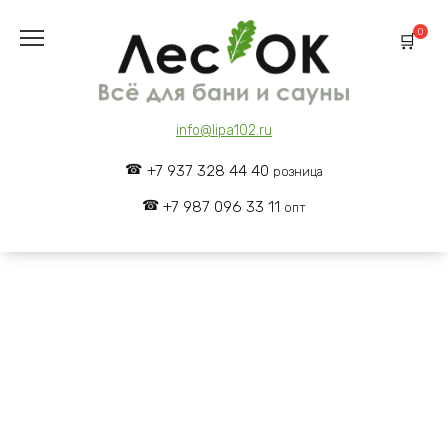
Skip
to
0
content
info@lipa102.ru
+7 937 328 44 40
розница
+7 987 096 33 11
опт