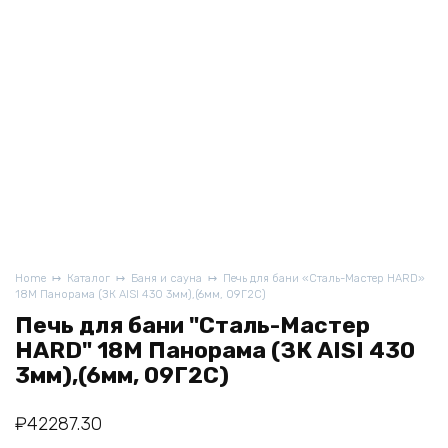
Home
Каталог
Баня и сауна
Печь для бани «Сталь-Мастер HARD»
18М Панорама (ЗК AISI 430 3мм),(6мм, 09Г2С)
Печь для бани "Сталь-Мастер
HARD" 18М Панорама (ЗК AISI 430
3мм),(6мм, 09Г2С)
₽
42287.30