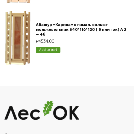
Абажур «Карина» с гимал. солью+
можжевельник 340*116*120 ( 5 плиток) А 2
— 4б
₽
4534.00
Add to cart