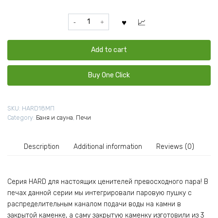
Печь
для
бани
"Сталь-
Add to cart
Мастер
HARD"
Buy One Click
18М
Панорама
(ЗК
SKU:
HARD18МП
AISI
Category:
Баня и сауна
,
Печи
430
3мм),
(6мм,
Description
Additional information
Reviews (0)
09Г2С)
quantity
Серия HARD для настоящих ценителей превосходного пара! В
печах данной серии мы интегрировали паровую пушку с
распределительным каналом подачи воды на камни в
закрытой каменке, а саму закрытую каменку изготовили из 3