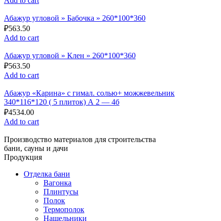
Add to cart
Абажур угловой » Бабочка » 260*100*360
₽
563.50
Add to cart
Абажур угловой » Клен » 260*100*360
₽
563.50
Add to cart
Абажур «Карина» с гимал. солью+ можжевельник
340*116*120 ( 5 плиток) А 2 — 4б
₽
4534.00
Add to cart
Производство материалов для строительства
бани, сауны и дачи
Продукция
Отделка бани
Вагонка
Плинтусы
Полок
Термополок
Нащельники