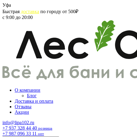
Skip
Уфа
to
Быстрая
доставка
по городу от 500₽
content
с 9:00 до 20:00
О компании
Блог
Доставка и оплата
Отзывы
Акции
info@lipa102.ru
+7 937 328 44 40
розница
+7 987 096 33 11
опт