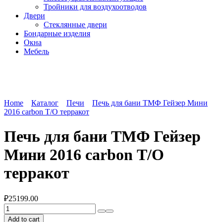
Тройники для воздухоотводов
Двери
Стеклянные двери
Бондарные изделия
Окна
Мебель
Home
Каталог
Печи
Печь для бани ТМФ Гейзер Мини
2016 carbon Т/О терракот
Печь для бани ТМФ Гейзер
Мини 2016 carbon Т/О
терракот
₽
25199.00
Печь
для
Add to cart