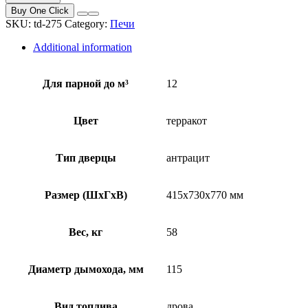
бани
Buy One Click
ТМФ
SKU:
td-275
Category:
Печи
Гейзер
Мини
Additional information
2016
carbon
Т/
Для парной до м³
12
О
терракот
quantity
Цвет
терракот
Тип дверцы
антрацит
Размер (ШхГхВ)
415x730x770 мм
Вес, кг
58
Диаметр дымохода, мм
115
Вид топлива
дрова