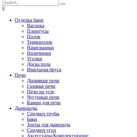
Search
for:
0
Отделка бани
Вагонка
Плинтусы
Полок
Термополок
Нащельники
Наличники
Уголки
Доска пола
Имитация бруса
Печи
Дровяные печи
Газовые печи
Печи на угле
Чугунные печи
Камни для печи
Дымоходы
Сендвич трубы
Баки
Зонты для дымохода
Сендвич угол
Аксессуары/Комплектующие