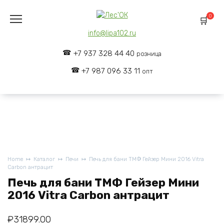
Skip
to
0
content
info@lipa102.ru
+7 937 328 44 40
розница
+7 987 096 33 11
опт
Home
Каталог
Печи
Печь для бани ТМФ Гейзер Мини 2016 Vitra
Carbon антрацит
Печь для бани ТМФ Гейзер Мини
2016 Vitra Carbon антрацит
₽
31899.00