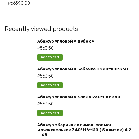
₽
66590.00
Recently viewed products
Абажур угловой » Дубок «
₽
563.50
Add to cart
Абажур угловой » Бабочка » 260*100*360
₽
563.50
Add to cart
Абажур угловой » Клен » 260*100*360
₽
563.50
Add to cart
Абажур «Карина» с гимал. солью+
можжевельник 340*116*120 ( 5 плиток) А 2
— 4б