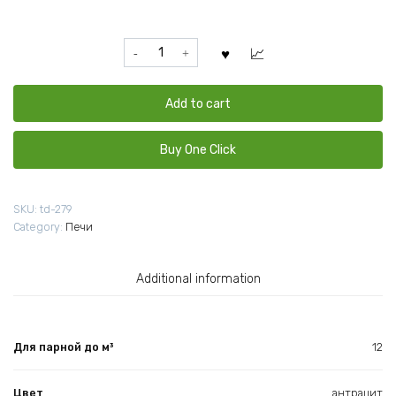
Печь
для
бани
ТМФ
Add to cart
Гейзер
Мини
Buy One Click
2016
Vitra
Carbon
SKU:
td-279
антрацит
Category:
Печи
quantity
Additional information
Для парной до м³
12
Цвет
антрацит