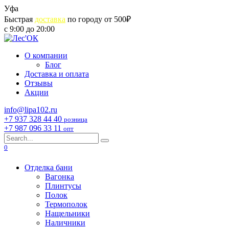
Skip
Уфа
to
Быстрая
доставка
по городу от 500₽
content
с 9:00 до 20:00
О компании
Блог
Доставка и оплата
Отзывы
Акции
info@lipa102.ru
+7 937 328 44 40
розница
+7 987 096 33 11
опт
Search
for:
0
Отделка бани
Вагонка
Плинтусы
Полок
Термополок
Нащельники
Наличники