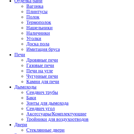
Отделка бани
Вагонка
Плинтусы
Полок
Термополок
Нащельники
Наличники
Уголки
Доска пола
Имитация бруса
Печи
Дровяные печи
Газовые печи
Печи на угле
Чугунные печи
Камни для печи
Дымоходы
Сендвич трубы
Баки
Зонты для дымохода
Сендвич угол
Аксессуары/Комплектующие
Тройники для воздухоотводов
Двери
Стеклянные двери