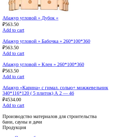
Абажур угловой » Дубок «
₽
563.50
Add to cart
Абажур угловой » Бабочка » 260*100*360
₽
563.50
Add to cart
Абажур угловой » Клен » 260*100*360
₽
563.50
Add to cart
Абажур «Карина» с гимал. солью+ можжевельник
340*116*120 ( 5 плиток) А 2 — 4б
₽
4534.00
Add to cart
Производство материалов для строительства
бани, сауны и дачи
Продукция