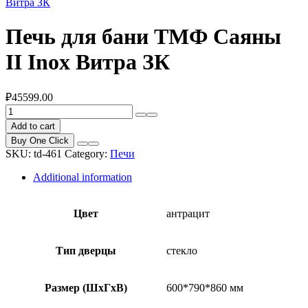
Витра ЗК
Печь для бани ТМФ Саяны
II Inox Витра ЗК
₽
45599.00
Печь
для
Add to cart
бани
Buy One Click
ТМФ
SKU:
td-461
Category:
Печи
Саяны
II
Additional information
Inox
Витра
ЗК
Цвет
антрацит
quantity
Тип дверцы
стекло
Размер (ШхГхВ)
600*790*860 мм