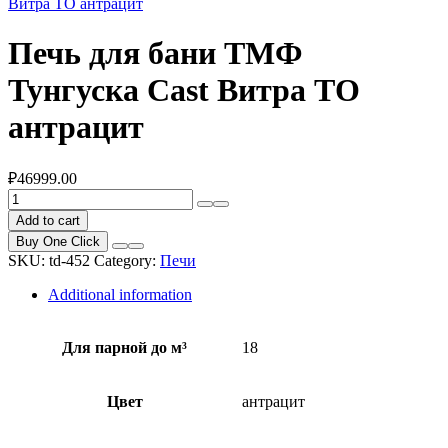
Витра ТО антрацит
Печь для бани ТМФ
Тунгуска Cast Витра ТО
антрацит
₽
46999.00
Печь
для
Add to cart
бани
Buy One Click
ТМФ
SKU:
td-452
Category:
Печи
Тунгуска
Cast
Additional information
Витра
ТО
антрацит
Для парной до м³
18
quantity
Цвет
антрацит