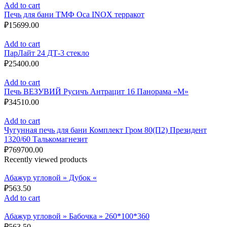
Add to cart
Печь для бани ТМФ Оса INOX терракот
₽
15699.00
Add to cart
ПарЛайт 24 ДТ-3 стекло
₽
25400.00
Add to cart
Печь ВЕЗУВИЙ Русичъ Антрацит 16 Панорама «М»
₽
34510.00
Add to cart
Чугунная печь для бани Комплект Гром 80(П2) Президент
1320/60 Талькомагнезит
₽
769700.00
Recently viewed products
Абажур угловой » Дубок «
₽
563.50
Add to cart
Абажур угловой » Бабочка » 260*100*360
₽
563.50