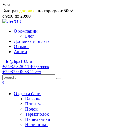
Skip
Уфа
to
Быстрая
доставка
по городу от 500₽
content
с 9:00 до 20:00
О компании
Блог
Доставка и оплата
Отзывы
Акции
info@lipa102.ru
+7 937 328 44 40
розница
+7 987 096 33 11
опт
Search
for:
0
Отделка бани
Вагонка
Плинтусы
Полок
Термополок
Нащельники
Наличники