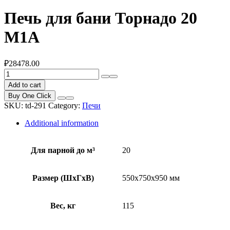
Печь для бани Торнадо 20
М1А
₽
28478.00
Печь
для
Add to cart
бани
Buy One Click
Торнадо
SKU:
td-291
Category:
Печи
20
М1А
Additional information
quantity
Для парной до м³
20
Размер (ШхГхВ)
550х750х950 мм
Вес, кг
115