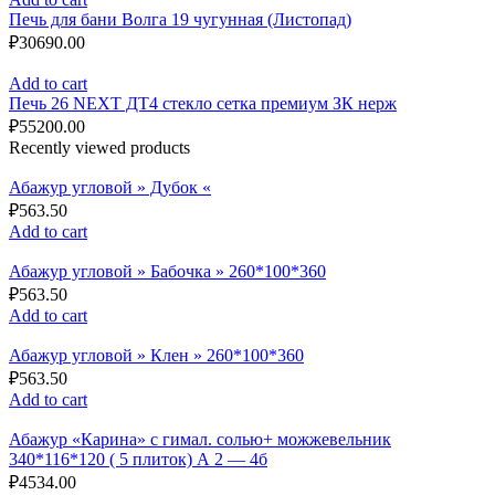
Печь для бани Волга 19 чугунная (Листопад)
₽
30690.00
Add to cart
Печь 26 NEXT ДТ4 стекло сетка премиум ЗК нерж
₽
55200.00
Recently viewed products
Абажур угловой » Дубок «
₽
563.50
Add to cart
Абажур угловой » Бабочка » 260*100*360
₽
563.50
Add to cart
Абажур угловой » Клен » 260*100*360
₽
563.50
Add to cart
Абажур «Карина» с гимал. солью+ можжевельник
340*116*120 ( 5 плиток) А 2 — 4б
₽
4534.00