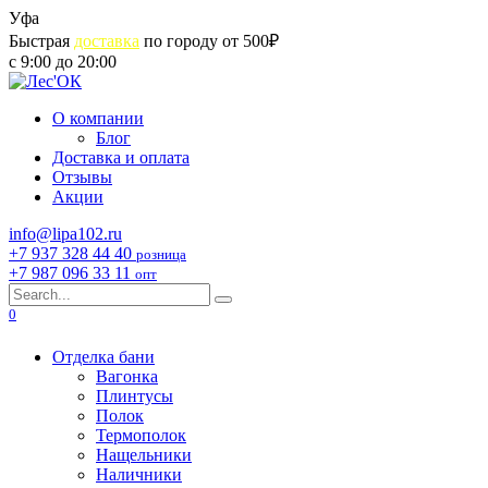
Skip
Уфа
to
Быстрая
доставка
по городу от 500₽
content
с 9:00 до 20:00
О компании
Блог
Доставка и оплата
Отзывы
Акции
info@lipa102.ru
+7 937 328 44 40
розница
+7 987 096 33 11
опт
Search
for:
0
Отделка бани
Вагонка
Плинтусы
Полок
Термополок
Нащельники
Наличники