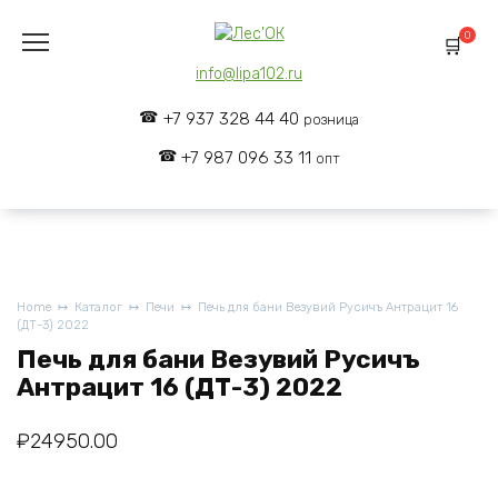
Skip
to
0
content
info@lipa102.ru
+7 937 328 44 40
розница
+7 987 096 33 11
опт
Home
Каталог
Печи
Печь для бани Везувий Русичъ Антрацит 16
(ДТ-3) 2022
Печь для бани Везувий Русичъ
Антрацит 16 (ДТ-3) 2022
₽
24950.00