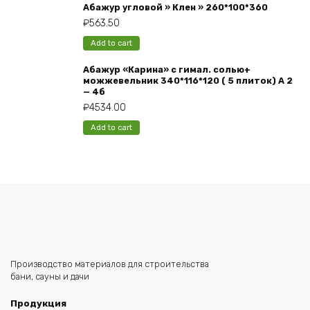
Абажур угловой » Клен » 260*100*360
₽
563.50
Add to cart
Абажур «Карина» с гимал. солью+
можжевельник 340*116*120 ( 5 плиток) А 2
— 4б
₽
4534.00
Add to cart
Производство материалов для строительства
бани, сауны и дачи
Продукция