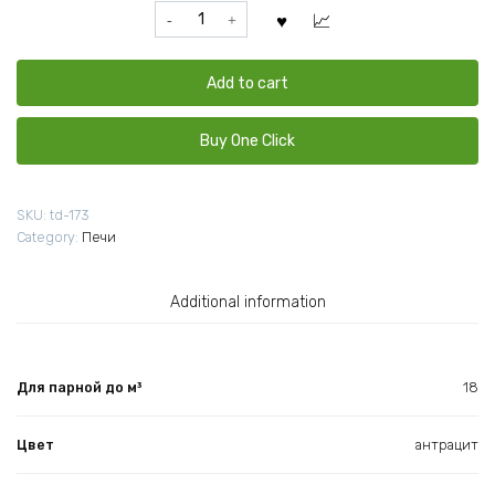
Печь
для
бани
Везувий
Add to cart
Русичъ
Антрацит
Buy One Click
16
(ДТ-3)
2022
SKU:
td-173
quantity
Category:
Печи
Additional information
Для парной до м³
18
Цвет
антрацит