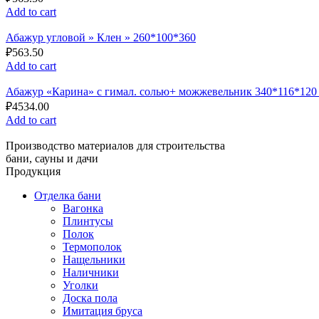
Add to cart
Абажур угловой » Клен » 260*100*360
₽
563.50
Add to cart
Абажур «Карина» с гимал. солью+ можжевельник 340*116*120 (
₽
4534.00
Add to cart
Производство материалов для строительства
бани, сауны и дачи
Продукция
Отделка бани
Вагонка
Плинтусы
Полок
Термополок
Нащельники
Наличники
Уголки
Доска пола
Имитация бруса