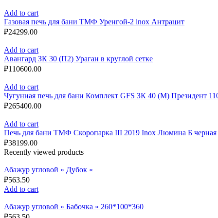
Add to cart
Газовая печь для бани ТМФ Уренгой-2 inox Антрацит
₽
24299.00
Add to cart
Авангард ЗК 30 (П2) Ураган в круглой сетке
₽
110600.00
Add to cart
Чугунная печь для бани Комплект GFS ЗК 40 (М) Президент 11
₽
265400.00
Add to cart
Печь для бани ТМФ Скоропарка III 2019 Inox Люмина Б черная
₽
38199.00
Recently viewed products
Абажур угловой » Дубок «
₽
563.50
Add to cart
Абажур угловой » Бабочка » 260*100*360
₽
563.50