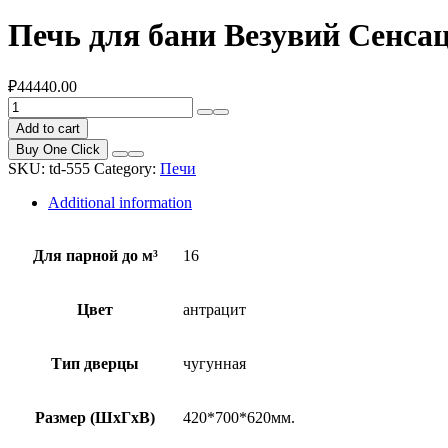
Печь для бани Везувий Сенсац
₽
44440.00
Печь
для
Add to cart
бани
Buy One Click
Везувий
SKU:
td-555
Category:
Печи
Сенсация
16
Additional information
антрацит
(205)
quantity
Для парной до м³
16
Цвет
антрацит
Тип дверцы
чугунная
Размер (ШхГхВ)
420*700*620мм.