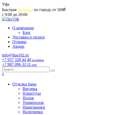
Skip
Уфа
to
Быстрая
доставка
по городу от 500₽
content
с 9:00 до 20:00
О компании
Блог
Доставка и оплата
Отзывы
Акции
info@lipa102.ru
+7 937 328 44 40
розница
+7 987 096 33 11
опт
Search
for:
0
Отделка бани
Вагонка
Плинтусы
Полок
Термополок
Нащельники
Наличники