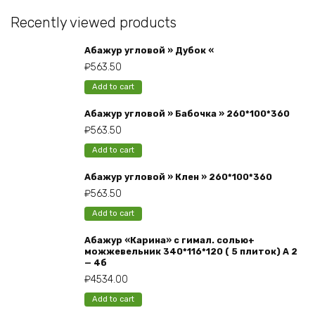
Recently viewed products
Абажур угловой » Дубок «
₽
563.50
Add to cart
Абажур угловой » Бабочка » 260*100*360
₽
563.50
Add to cart
Абажур угловой » Клен » 260*100*360
₽
563.50
Add to cart
Абажур «Карина» с гимал. солью+
можжевельник 340*116*120 ( 5 плиток) А 2
— 4б
₽
4534.00
Add to cart