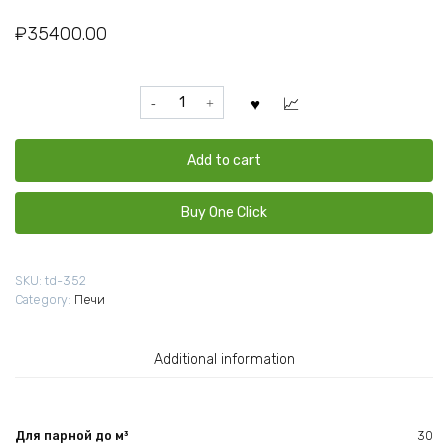
₽
35400.00
Печь
для
бани
Везувий
Add to cart
Скиф
28
Buy One Click
Панорама
ковка
quantity
SKU:
td-352
Category:
Печи
Additional information
Для парной до м³
30