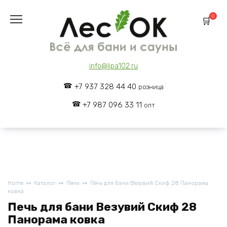
Skip
to
0
content
info@lipa102.ru
+7 937 328 44 40
розница
+7 987 096 33 11
опт
Home
Каталог
Печи
Печь для бани Везувий Скиф 28 Панорама
ковка
Печь для бани Везувий Скиф 28
Панорама ковка