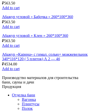
₽
563.50
Add to cart
Абажур угловой » Бабочка » 260*100*360
₽
563.50
Add to cart
Абажур угловой » Клен » 260*100*360
₽
563.50
Add to cart
Абажур «Карина» с гимал. солью+ можжевельник
340*116*120 ( 5 плиток) А 2 — 4б
₽
4534.00
Add to cart
Производство материалов для строительства
бани, сауны и дачи
Продукция
Отделка бани
Вагонка
Плинтусы
Полок