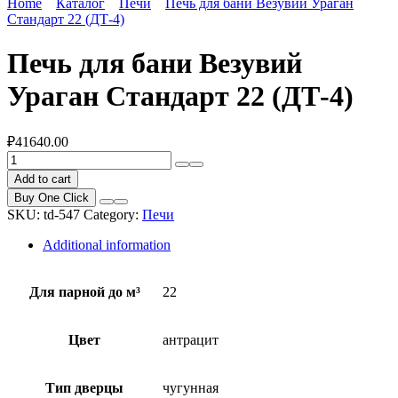
Home
Каталог
Печи
Печь для бани Везувий Ураган
Стандарт 22 (ДТ-4)
Печь для бани Везувий
Ураган Стандарт 22 (ДТ-4)
₽
41640.00
Печь
для
Add to cart
бани
Buy One Click
Везувий
SKU:
td-547
Category:
Печи
Ураган
Стандарт
Additional information
22
(ДТ-4)
quantity
Для парной до м³
22
Цвет
антрацит
Тип дверцы
чугунная