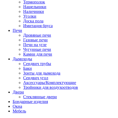
Термополок
Нащельники
Наличники
Уголки
Доска пола
Имитация бруса
Печи
Дровяные печи
Газовые печи
Печи на угле
Чугунные печи
Камни для печи
Дымоходы
Сендвич трубы
Баки
Зонты для дымохода
Сендвич угол
Аксессуары/Комплектующие
Тройники для воздухоотводов
Двери
Стеклянные двери
Бондарные изделия
Окна
Мебель