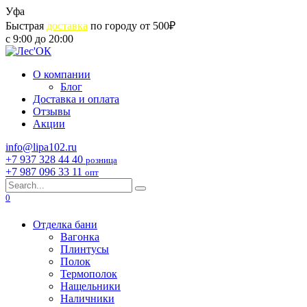
Skip
Уфа
to
Быстрая
доставка
по городу от 500₽
content
с 9:00 до 20:00
О компании
Блог
Доставка и оплата
Отзывы
Акции
info@lipa102.ru
+7 937 328 44 40
розница
+7 987 096 33 11
опт
Search
for:
0
Отделка бани
Вагонка
Плинтусы
Полок
Термополок
Нащельники
Наличники