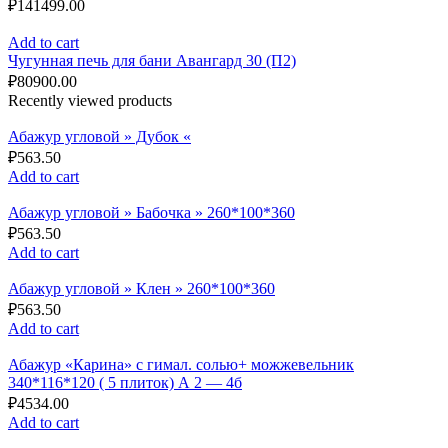
₽
141499.00
Add to cart
Чугунная печь для бани Авангард 30 (П2)
₽
80900.00
Recently viewed products
Абажур угловой » Дубок «
₽
563.50
Add to cart
Абажур угловой » Бабочка » 260*100*360
₽
563.50
Add to cart
Абажур угловой » Клен » 260*100*360
₽
563.50
Add to cart
Абажур «Карина» с гимал. солью+ можжевельник
340*116*120 ( 5 плиток) А 2 — 4б
₽
4534.00
Add to cart