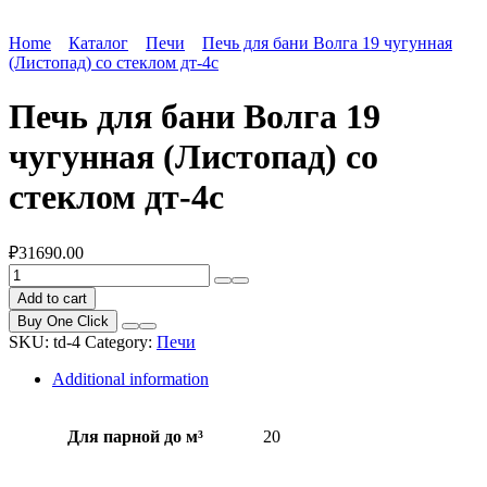
Home
Каталог
Печи
Печь для бани Волга 19 чугунная
(Листопад) со стеклом дт-4с
Печь для бани Волга 19
чугунная (Листопад) со
стеклом дт-4с
₽
31690.00
Печь
для
Add to cart
бани
Buy One Click
Волга
SKU:
td-4
Category:
Печи
19
чугунная
Additional information
(Листопад)
со
стеклом
Для парной до м³
20
дт-4с
quantity