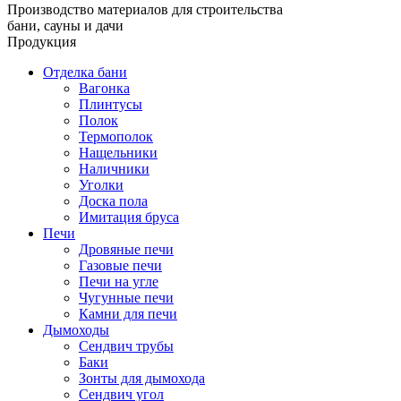
Производство материалов для строительства
бани, сауны и дачи
Продукция
Отделка бани
Вагонка
Плинтусы
Полок
Термополок
Нащельники
Наличники
Уголки
Доска пола
Имитация бруса
Печи
Дровяные печи
Газовые печи
Печи на угле
Чугунные печи
Камни для печи
Дымоходы
Сендвич трубы
Баки
Зонты для дымохода
Сендвич угол