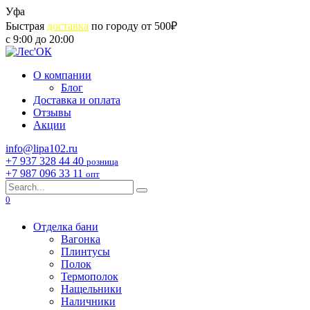
Skip
Уфа
to
Быстрая
доставка
по городу от 500₽
content
с 9:00 до 20:00
О компании
Блог
Доставка и оплата
Отзывы
Акции
info@lipa102.ru
+7 937 328 44 40
розница
+7 987 096 33 11
опт
Search
for:
0
Отделка бани
Вагонка
Плинтусы
Полок
Термополок
Нащельники
Наличники