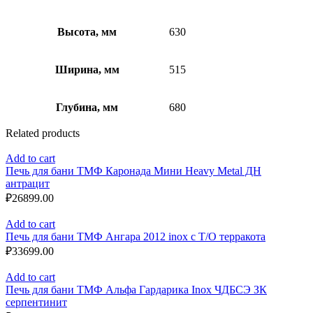
Высота, мм
630
Ширина, мм
515
Глубина, мм
680
Related products
Add to cart
Печь для бани ТМФ Каронада Мини Heavy Metal ДН
антрацит
₽
26899.00
Add to cart
Печь для бани ТМФ Ангара 2012 inox с Т/О терракота
₽
33699.00
Add to cart
Печь для бани ТМФ Альфа Гардарика Inox ЧДБСЭ ЗК
серпентинит