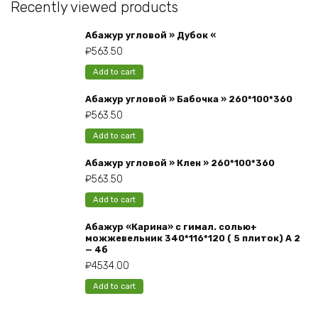
Recently viewed products
Абажур угловой » Дубок «
₽
563.50
Add to cart
Абажур угловой » Бабочка » 260*100*360
₽
563.50
Add to cart
Абажур угловой » Клен » 260*100*360
₽
563.50
Add to cart
Абажур «Карина» с гимал. солью+
можжевельник 340*116*120 ( 5 плиток) А 2
— 4б
₽
4534.00
Add to cart