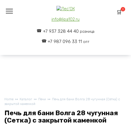
Skip
to
0
content
info@lipa102.ru
+7 937 328 44 40
розница
+7 987 096 33 11
опт
Home
Каталог
Печи
Печь для бани Волга 28 чугунная (Сетка) с
закрытой каменкой
Печь для бани Волга 28 чугунная
(Сетка) с закрытой каменкой