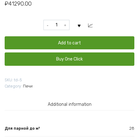
₽
41290.00
Печь
для
бани
Волга
Add to cart
28
чугунная
Buy One Click
(Сетка)
с
закрытой
SKU:
td-5
каменкой
Category:
Печи
quantity
Additional information
Для парной до м³
28