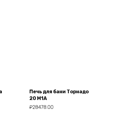
а
Печь для бани Торнадо
Add to cart
20 М1А
₽
28478.00