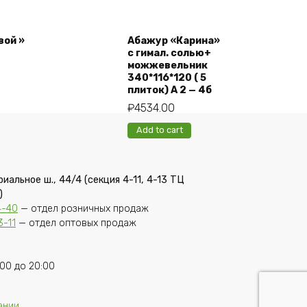
вой »
Абажур «Карина»
с гимал. солью+
можжевельник
340*116*120 ( 5
плиток) А 2 — 4б
₽
4534.00
Add to cart
риальное ш., 44/4 (секция 4-11, 4-13 ТЦ
)
4-40
— отдел розничных продаж
3-11
— отдел оптовых продаж
00 до 20:00
ании