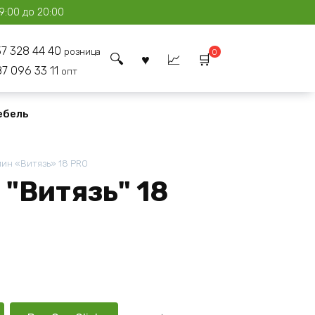
9:00 до 20:00
37 328 44 40
розница
0
87 096 33 11
опт
ебель
ин «Витязь» 18 PRO
"Витязь" 18