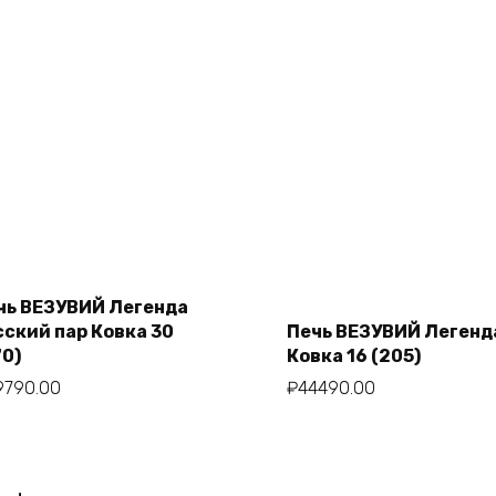
чь ВЕЗУВИЙ Легенда
Add to cart
сский пар Ковка 30
Печь ВЕЗУВИЙ Легенд
Add to cart
70)
Ковка 16 (205)
9790.00
₽
44490.00