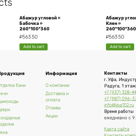
cts
Абажур угловой »
Абажур угло
Бабочка »
Клен »
260*100*360
260*100*360
₽
563.50
₽
563.50
Add to cart
Add to cart
Продукция
Информация
Контакты
г. Уфа, Индуст
тделка бани
О компании
Радуга, 1 этаж
+7 (937) 328-4
Печи
Доставка и
+7 (987) 096-3
оплата
Дымоходы
info@lipa102.ru
Отзывы
Двери
Время работы
Акции
Бондарные
ежедневно с 9:
зделия
Карта сайта
Окна
Контакты комп