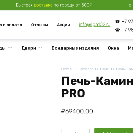
Быстрая
доставка
по городу от 500₽
с 
+7 9
info@lipa102.ru
а и оплата
Отзывы
Акции
+7 9
ды
Двери
Бондарные изделия
Окна
М
Home
Каталог
Печи
Печь-Кам
Печь-Камин 
PRO
₽
69400.00
Печь-