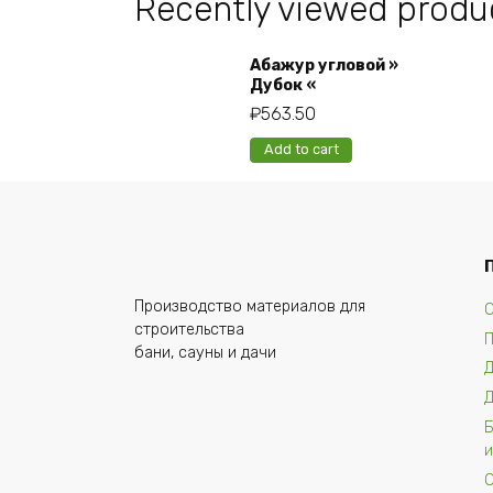
Recently viewed produ
Абажур угловой »
Дубок «
₽
563.50
Add to cart
Производство материалов для
О
строительства
бани, сауны и дачи
и