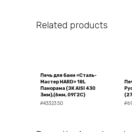
Related products
Печь для бани «Сталь-
Add to cart
Мастер HARD» 18L
Пе
Панорама (ЗК AISI 430
Ру
3мм),(6мм, 09Г2С)
(2
₽
43323.50
₽
6