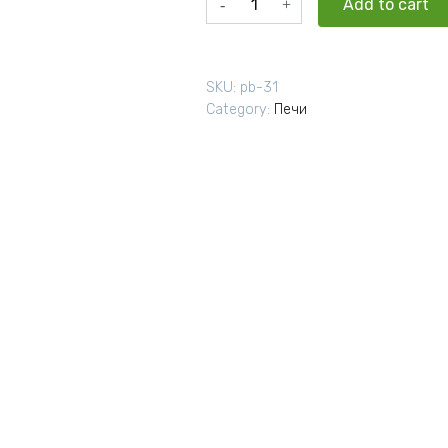
Add to cart
Камин
"Витязь"
18
SKU:
pb-31
PRO
Category:
Печи
quantity