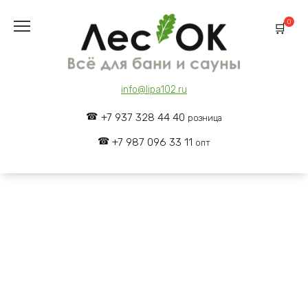
Skip
to
0
content
info@lipa102.ru
+7 937 328 44 40
розница
+7 987 096 33 11
опт