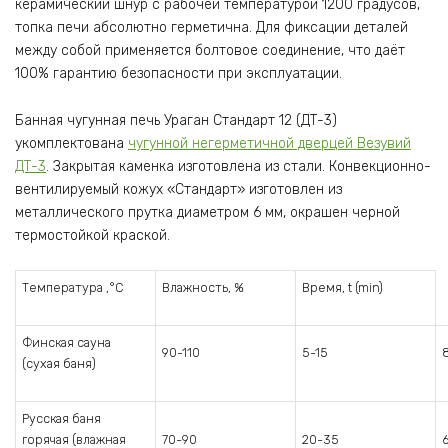
керамический шнур с рабочей температурой 1200 градусов,
топка печи абсолютно герметична. Для фиксации деталей
между собой применяется болтовое соединение, что даёт
100% гарантию безопасности при эксплуатации.
Банная чугунная печь Ураган Стандарт 12 (ДТ-3)
укомплектована
чугунной негерметичной дверцей Везувий
ДТ-3
. Закрытая каменка изготовлена из стали. Конвекционно-
вентилируемый кожух «Стандарт» изготовлен из
металлического прутка диаметром 6 мм, окрашен черной
термостойкой краской.
Температура ,°С
Влажность, %
Время, t (min)
Финская сауна
90-110
5-15
(сухая баня)
Русская баня
горячая (влажная
70-90
20-35