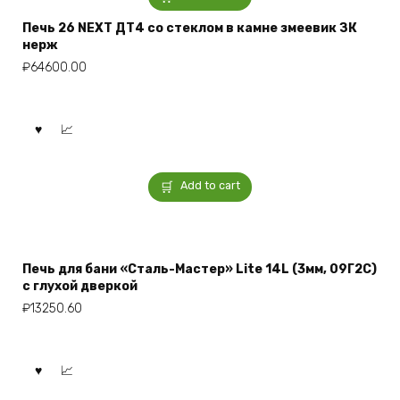
Печь 26 NEXT ДТ4 со стеклом в камне змеевик ЗК
нерж
₽
64600.00
Add to cart
Печь для бани «Сталь-Мастер» Lite 14L (3мм, 09Г2С)
с глухой дверкой
₽
13250.60