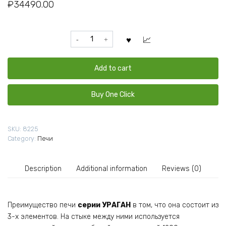
₽
34490.00
Печь
ВЕЗУВИЙ
Ураган
Стандарт
Add to cart
12
(ДТ-3)
Buy One Click
quantity
SKU:
8225
Category:
Печи
Description
Additional information
Reviews (0)
Преимущество печи
серии УРАГАН
в том, что она состоит из
3-х элементов. На стыке между ними используется