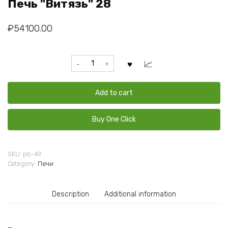
Печь "Витязь" 28
₽
54100.00
Печь
"Витязь"
28
quantity
Add to cart
Buy One Click
SKU:
pb-49
Category:
Печи
Description
Additional information