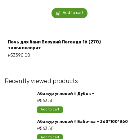
Add to cart
Печь для бани Везувий Легенда 16 (270)
талькохлорит
₽
53390.00
Recently viewed products
Абажур угловой » Дубок «
₽
563.50
Add to cart
Абажур угловой » Бабочка » 260*100*360
₽
563.50
Add to cart