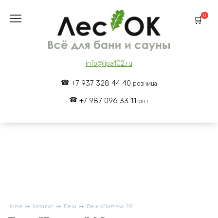
Skip
to
0
content
info@lipa102.ru
+7 937 328 44 40
розница
+7 987 096 33 11
опт
Home
Каталог
Печи
Печь «Витязь» 28