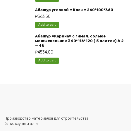
Абажур угловой » Клен » 260*100*360
₽
563.50
Add to cart
Абажур «Карина» с гимал. солью+
можжевельник 340*116*120 ( 5 плиток) А 2
— 4б
₽
4534.00
Add to cart
Производство материалов для строительства
бани, сауны и дачи