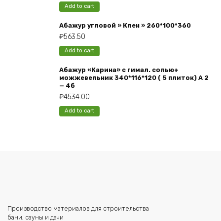
Add to cart
Абажур угловой » Клен » 260*100*360
₽
563.50
Add to cart
Абажур «Карина» с гимал. солью+
можжевельник 340*116*120 ( 5 плиток) А 2
— 4б
₽
4534.00
Add to cart
Производство материалов для строительства
бани, сауны и дачи