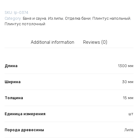
SKU:
lp-0374
Category:
Баня и сауна
,
Из липы
,
Отделка бани
,
Плинтус напольный
,
Плинтус потолочный
Additional information
Reviews (0)
Длина
1300 мм
Ширина
30 мм
Толщина
15 мм
Единица измерения
шт
Порода древесины
Липа