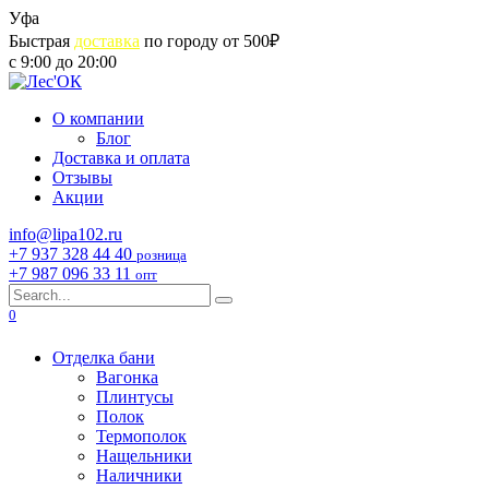
Skip
Уфа
to
Быстрая
доставка
по городу от 500₽
content
с 9:00 до 20:00
О компании
Блог
Доставка и оплата
Отзывы
Акции
info@lipa102.ru
+7 937 328 44 40
розница
+7 987 096 33 11
опт
Search
for:
0
Отделка бани
Вагонка
Плинтусы
Полок
Термополок
Нащельники
Наличники