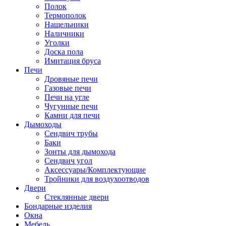
Полок
Термополок
Нащельники
Наличники
Уголки
Доска пола
Имитация бруса
Печи
Дровяные печи
Газовые печи
Печи на угле
Чугунные печи
Камни для печи
Дымоходы
Сендвич трубы
Баки
Зонты для дымохода
Сендвич угол
Аксессуары/Комплектующие
Тройники для воздухоотводов
Двери
Стеклянные двери
Бондарные изделия
Окна
Мебель