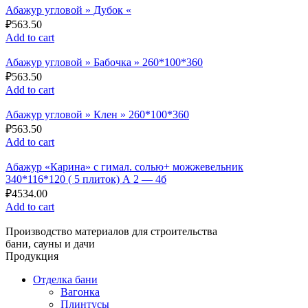
Абажур угловой » Дубок «
₽
563.50
Add to cart
Абажур угловой » Бабочка » 260*100*360
₽
563.50
Add to cart
Абажур угловой » Клен » 260*100*360
₽
563.50
Add to cart
Абажур «Карина» с гимал. солью+ можжевельник
340*116*120 ( 5 плиток) А 2 — 4б
₽
4534.00
Add to cart
Производство материалов для строительства
бани, сауны и дачи
Продукция
Отделка бани
Вагонка
Плинтусы