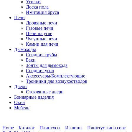
Уголки
Доска пола
Имитация бруса
Печи
Дровяные печи
Газовые печи
Печи на угле
Чугунные печи
Камни для печи
Дымоходы
Сендвич трубы
Баки
Зонты для дымохода
Сендвич угол
Аксессуары/Комплектующие
Тройники для воздухоотводов
Двери
Стеклянные двери
Бондарные изделия
Окна
Мебель
Home
Каталог
Плинтусы
Из липы
Плинтус липа сорт