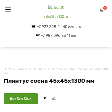
Skip
to
0
content
info@lipa102.ru
+7 937 328 44 40
розница
+7 987 096 33 11
опт
Home
Каталог
Плинтусы
Из сосны
Плинтус сосна 45x45x1300
мм
Плинтус сосна 45x45x1300 мм
Buy One Click