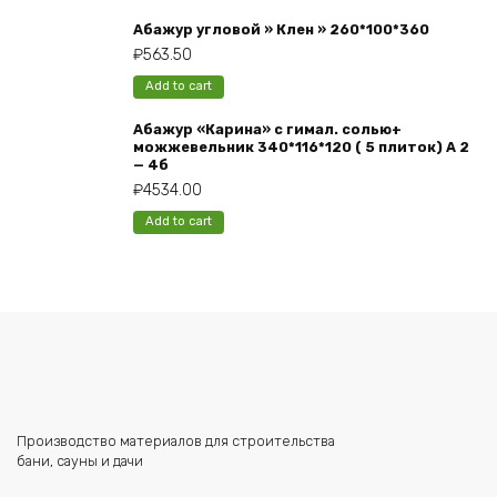
Абажур угловой » Клен » 260*100*360
₽
563.50
Add to cart
Абажур «Карина» с гимал. солью+
можжевельник 340*116*120 ( 5 плиток) А 2
— 4б
₽
4534.00
Add to cart
Производство материалов для строительства
бани, сауны и дачи