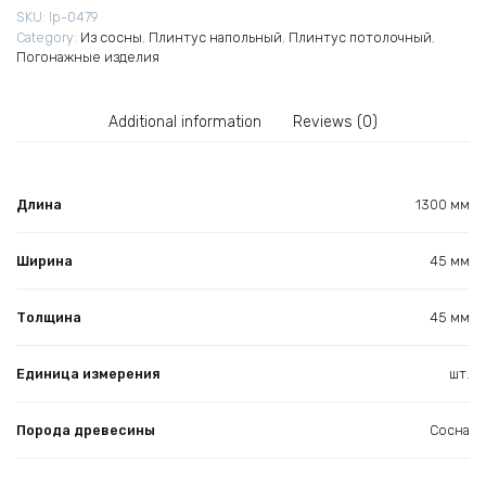
SKU:
lp-0479
Category:
Из сосны
,
Плинтус напольный
,
Плинтус потолочный
,
Погонажные изделия
Additional information
Reviews (0)
Длина
1300 мм
Ширина
45 мм
Толщина
45 мм
Единица измерения
шт.
Порода древесины
Сосна