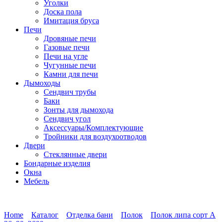
Уголки
Доска пола
Имитация бруса
Печи
Дровяные печи
Газовые печи
Печи на угле
Чугунные печи
Камни для печи
Дымоходы
Сендвич трубы
Баки
Зонты для дымохода
Сендвич угол
Аксессуары/Комплектующие
Тройники для воздухоотводов
Двери
Стеклянные двери
Бондарные изделия
Окна
Мебель
Home
Каталог
Отделка бани
Полок
Полок липа сорт А