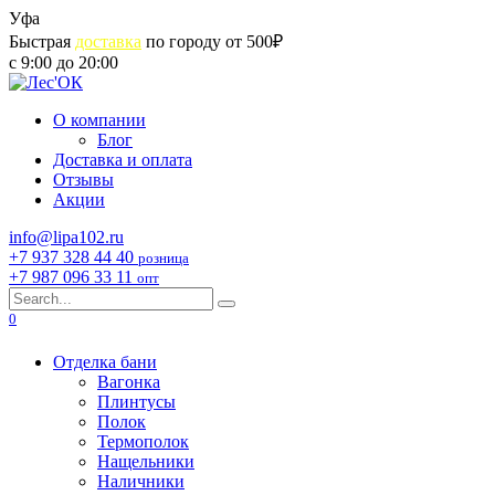
Skip
Уфа
to
Быстрая
доставка
по городу от 500₽
content
с 9:00 до 20:00
О компании
Блог
Доставка и оплата
Отзывы
Акции
info@lipa102.ru
+7 937 328 44 40
розница
+7 987 096 33 11
опт
Search
for:
0
Отделка бани
Вагонка
Плинтусы
Полок
Термополок
Нащельники
Наличники