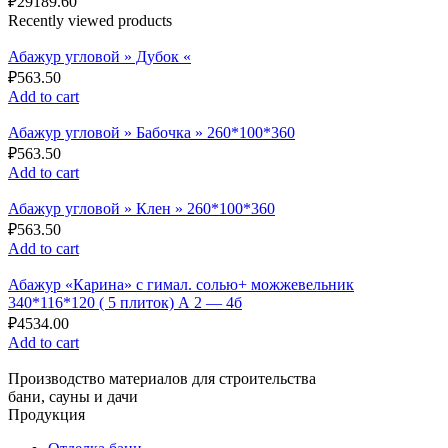
₽
29189.60
Recently viewed products
Абажур угловой » Дубок «
₽
563.50
Add to cart
Абажур угловой » Бабочка » 260*100*360
₽
563.50
Add to cart
Абажур угловой » Клен » 260*100*360
₽
563.50
Add to cart
Абажур «Карина» с гимал. солью+ можжевельник
340*116*120 ( 5 плиток) А 2 — 4б
₽
4534.00
Add to cart
Производство материалов для строительства
бани, сауны и дачи
Продукция