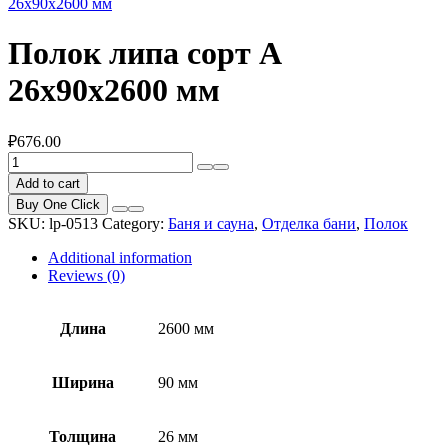
26x90x2600 мм
Полок липа сорт А
26x90x2600 мм
₽
676.00
Полок
липа
Add to cart
сорт
Buy One Click
А
SKU:
lp-0513
Category:
Баня и сауна
,
Отделка бани
,
Полок
26x90x2600
мм
Additional information
quantity
Reviews (0)
Длина
2600 мм
Ширина
90 мм
Толщина
26 мм