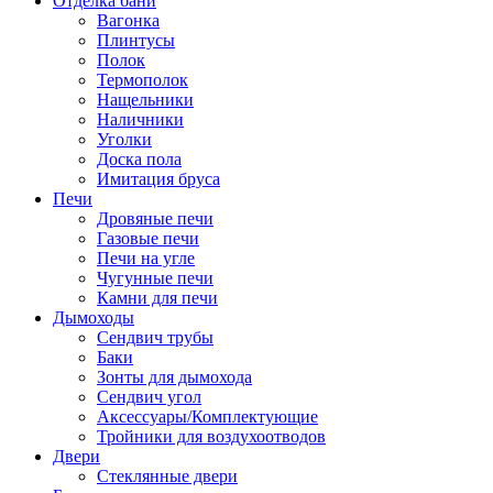
Отделка бани
Вагонка
Плинтусы
Полок
Термополок
Нащельники
Наличники
Уголки
Доска пола
Имитация бруса
Печи
Дровяные печи
Газовые печи
Печи на угле
Чугунные печи
Камни для печи
Дымоходы
Сендвич трубы
Баки
Зонты для дымохода
Сендвич угол
Аксессуары/Комплектующие
Тройники для воздухоотводов
Двери
Стеклянные двери