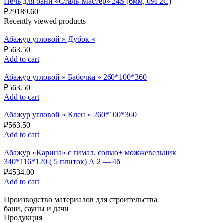
Печь для бани «Сталь-Мастер» 24S (6мм, 09Г2С)
₽
29189.60
Recently viewed products
Абажур угловой » Дубок «
₽
563.50
Add to cart
Абажур угловой » Бабочка » 260*100*360
₽
563.50
Add to cart
Абажур угловой » Клен » 260*100*360
₽
563.50
Add to cart
Абажур «Карина» с гимал. солью+ можжевельник
340*116*120 ( 5 плиток) А 2 — 4б
₽
4534.00
Add to cart
Производство материалов для строительства
бани, сауны и дачи
Продукция