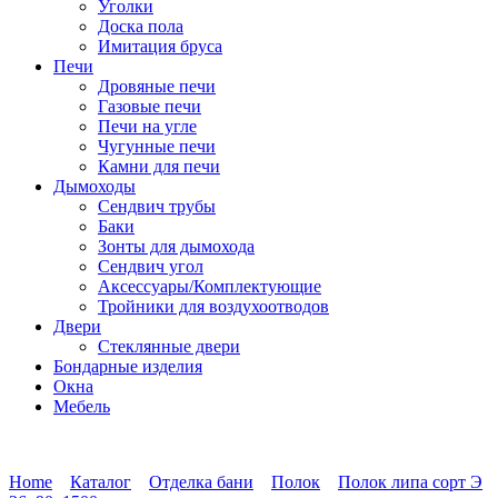
Уголки
Доска пола
Имитация бруса
Печи
Дровяные печи
Газовые печи
Печи на угле
Чугунные печи
Камни для печи
Дымоходы
Сендвич трубы
Баки
Зонты для дымохода
Сендвич угол
Аксессуары/Комплектующие
Тройники для воздухоотводов
Двери
Стеклянные двери
Бондарные изделия
Окна
Мебель
Home
Каталог
Отделка бани
Полок
Полок липа сорт Э