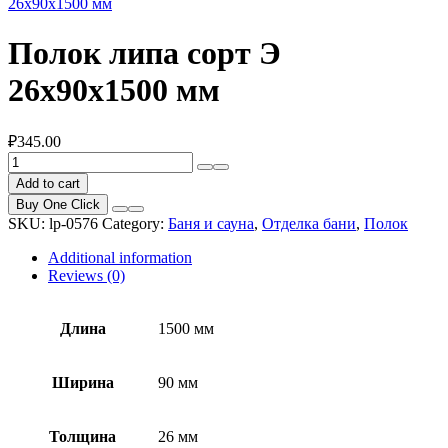
26x90x1500 мм
Полок липа сорт Э
26x90x1500 мм
₽
345.00
Полок
липа
Add to cart
сорт
Buy One Click
Э
SKU:
lp-0576
Category:
Баня и сауна
,
Отделка бани
,
Полок
26x90x1500
мм
Additional information
quantity
Reviews (0)
Длина
1500 мм
Ширина
90 мм
Толщина
26 мм