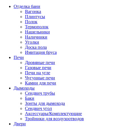
Отделка бани
Вагонка
Плинтусы
Полок
Термополок
Нащельники
Наличники
Уголки
Доска пола
Имитация бруса
Печи
Дровяные печи
Газовые печи
Печи на угле
Чугунные печи
Камни для печи
Дымоходы
Сендвич трубы
Баки
Зонты для дымохода
Сендвич угол
Аксессуары/Комплектующие
Тройники для воздухоотводов
Двери