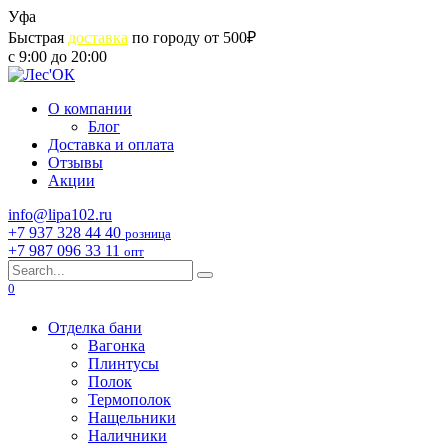
Skip
Уфа
to
Быстрая
доставка
по городу от 500₽
content
с 9:00 до 20:00
О компании
Блог
Доставка и оплата
Отзывы
Акции
info@lipa102.ru
+7 937 328 44 40
розница
+7 987 096 33 11
опт
Search
for:
0
Отделка бани
Вагонка
Плинтусы
Полок
Термополок
Нащельники
Наличники