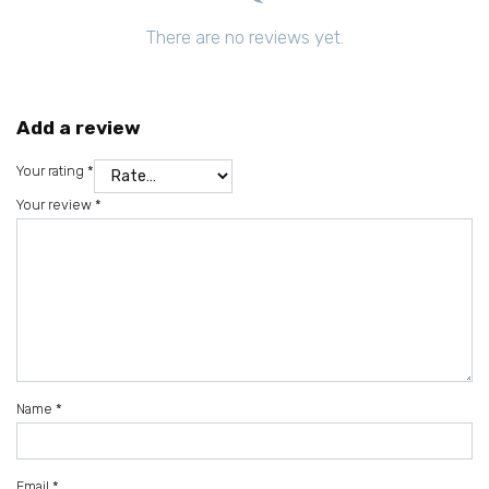
There are no reviews yet.
Add a review
Your rating
*
Your review
*
Name
*
Email
*