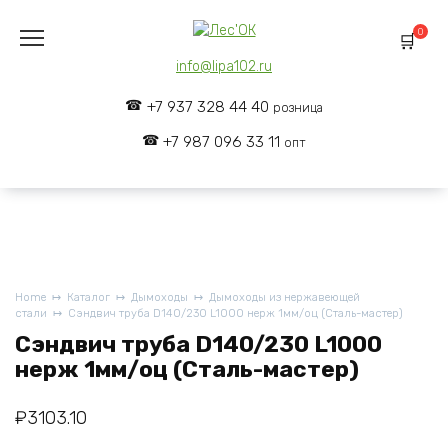
Skip
to
0
content
info@lipa102.ru
+7 937 328 44 40
розница
+7 987 096 33 11
опт
Home
Каталог
Дымоходы
Дымоходы из нержавеющей
стали
Сэндвич труба D140/230 L1000 нерж 1мм/оц (Сталь-мастер)
Сэндвич труба D140/230 L1000
нерж 1мм/оц (Сталь-мастер)
₽
3103.10