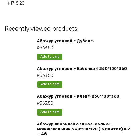
₽
1718.20
Recently viewed products
Абажур угловой » Дубок «
₽
563.50
Add to cart
Абажур угловой » Бабочка » 260*100*360
₽
563.50
Add to cart
Абажур угловой » Клен » 260*100*360
₽
563.50
Add to cart
Абажур «Карина» с гимал. солью+
можжевельник 340*116*120 ( 5 плиток) А 2
— 4б