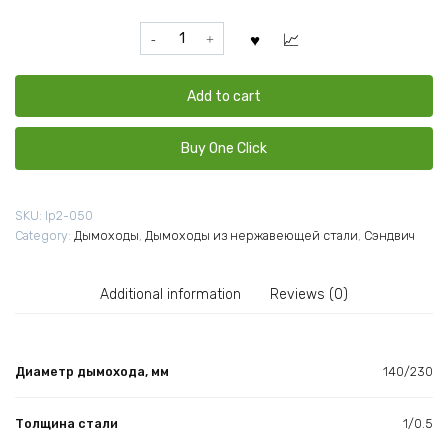
Сэндвич
труба
D140/230
L1000
Add to cart
нерж
1мм/
Buy One Click
оц
(Сталь-
мастер)
SKU:
lp2-050
quantity
Category:
Дымоходы
,
Дымоходы из нержавеющей стали
,
Сэндвич
Additional information
Reviews (0)
Диаметр дымохода, мм
140/230
Толщина стали
1/0.5