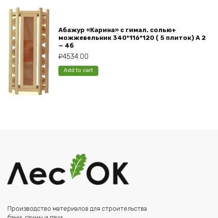
Абажур «Карина» с гимал. солью+
можжевельник 340*116*120 ( 5 плиток) А 2
— 4б
₽
4534.00
Add to cart
Производство материалов для строительства
бани, сауны и дачи