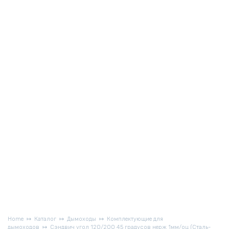
Home
Каталог
Дымоходы
Комплектующие для
дымоходов
Сэндвич угол 120/200 45 градусов нерж 1мм/оц (Сталь-