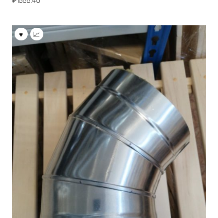
₽
1555.40