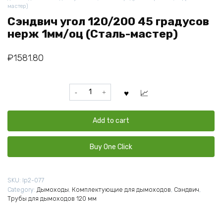
мастер)
Сэндвич угол 120/200 45 градусов
нерж 1мм/оц (Сталь-мастер)
₽
1581.80
Сэндвич
угол
120/200
45
Add to cart
градусов
нерж
Buy One Click
1мм/
оц
(Сталь-
SKU:
lp2-077
мастер)
Category:
Дымоходы
,
Комплектующие для дымоходов
,
Сэндвич
,
quantity
Трубы для дымоходов 120 мм