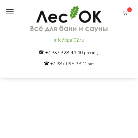
Skip
to
0
content
info@lipa102.ru
+7 937 328 44 40
розница
+7 987 096 33 11
опт