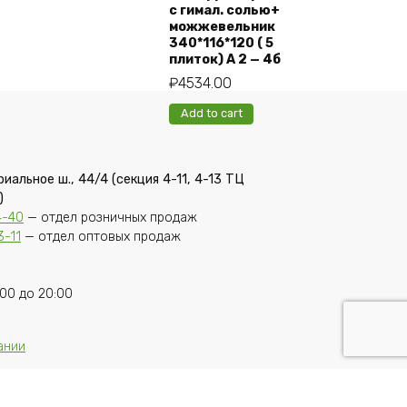
с гимал. солью+
можжевельник
340*116*120 ( 5
плиток) А 2 — 4б
₽
4534.00
Add to cart
риальное ш., 44/4 (секция 4-11, 4-13 ТЦ
)
4-40
— отдел розничных продаж
3-11
— отдел оптовых продаж
00 до 20:00
ании