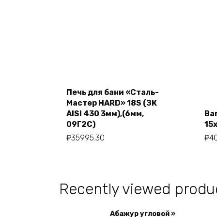
Печь для бани «Сталь-
Add to cart
Мастер HARD» 18S (ЗК
AISI 430 3мм),(6мм,
Ва
09Г2С)
15
₽
35995.30
₽
4
Recently viewed produ
Абажур угловой »