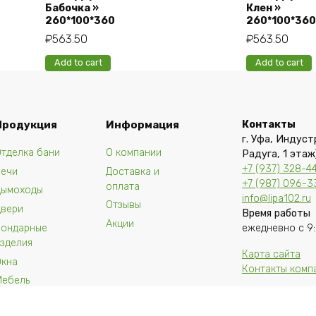
Бабочка »
Клен »
260*100*360
260*100*360
₽
563.50
₽
563.50
Add to cart
Add to cart
Продукция
Информация
Контакты
г. Уфа, Индуст
тделка бани
О компании
Радуга, 1 этаж
+7 (937) 328-4
Печи
Доставка и
+7 (987) 096-3
оплата
Дымоходы
info@lipa102.ru
Отзывы
Двери
Время работы
Акции
Бондарные
ежедневно с 9:
зделия
Карта сайта
Окна
Контакты комп
Мебель