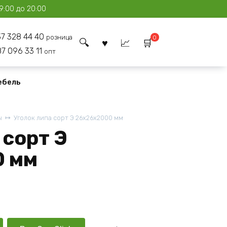
9:00 до 20:00
37 328 44 40
розница
0
87 096 33 11
опт
ебель
ы
Уголок липа сорт Э 26x26x2000 мм
 сорт Э
0 мм