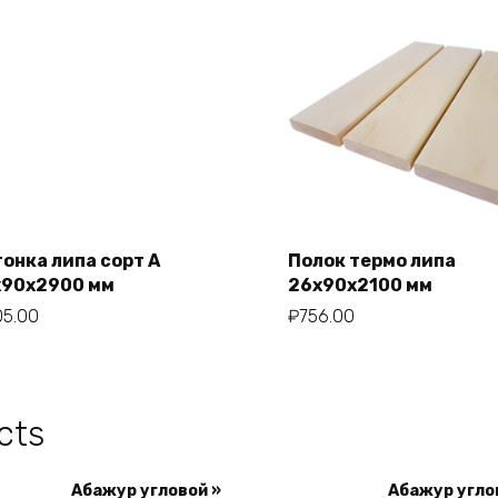
гонка липа сорт А
Полок термо липа
Add to cart
Add to cart
x90x2900 мм
26x90x2100 мм
05.00
₽
756.00
cts
Абажур угловой »
Абажур угло