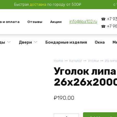
Быстрая
доставка
по городу от 500₽
с 
+7 9
info@lipa102.ru
а и оплата
Отзывы
Акции
+7 9
ды
Двери
Бондарные изделия
Окна
М
Home
Каталог
Уголки
Из лип
Уголок липа
26x26x200
₽
190.00
Уголок