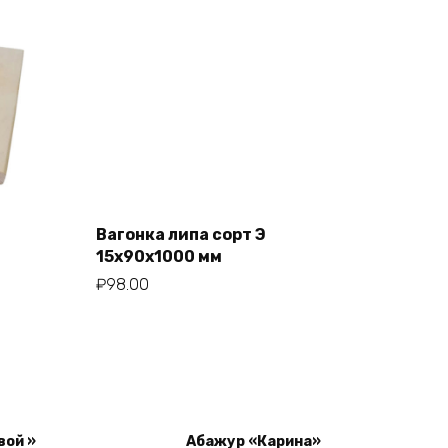
Вагонка липа сорт Э
Add to cart
15x90x1000 мм
₽
98.00
вой »
Абажур «Карина»