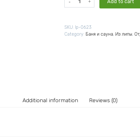
Add to cart
липа
сорт
Э
SKU:
lp-0623
26x26x2000
Category:
Баня и сауна
,
Из липы
,
От
мм
quantity
Additional information
Reviews (0)