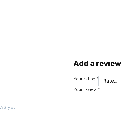
Add a review
Your rating
*
Your review
*
ws yet.