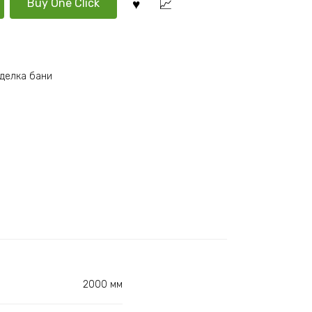
Buy One Click
делка бани
2000 мм