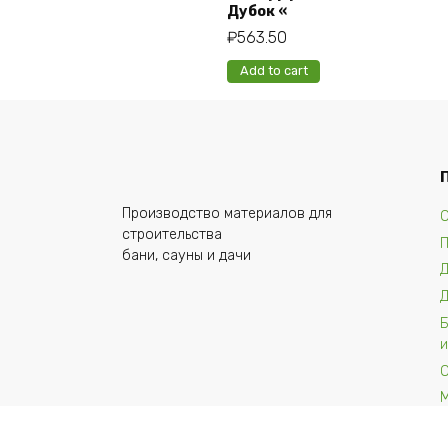
Дубок «
₽
563.50
Add to cart
Производство материалов для
О
строительства
бани, сауны и дачи
и