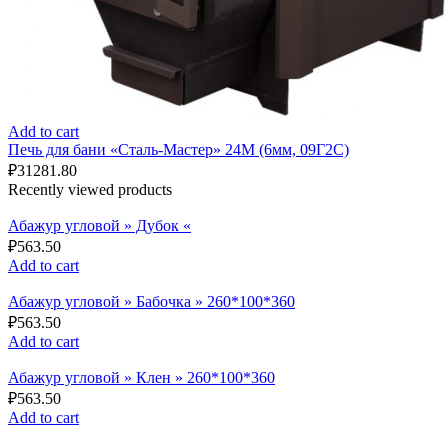
Add to cart
Печь для бани «Сталь-Мастер» 24M (6мм, 09Г2С)
₽
31281.80
Recently viewed products
Абажур угловой » Дубок «
₽
563.50
Add to cart
Абажур угловой » Бабочка » 260*100*360
₽
563.50
Add to cart
Абажур угловой » Клен » 260*100*360
₽
563.50
Add to cart