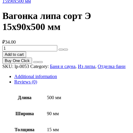
15x90x500 мм
Вагонка липа сорт Э
15x90x500 мм
₽
34.00
Вагонка
липа
Add to cart
сорт
Buy One Click
Э
SKU:
lp-0053
Category:
Баня и сауна
,
Из липы
,
Отделка бани
15x90x500
мм
Additional information
quantity
Reviews (0)
Длина
500 мм
Ширина
90 мм
Толщина
15 мм