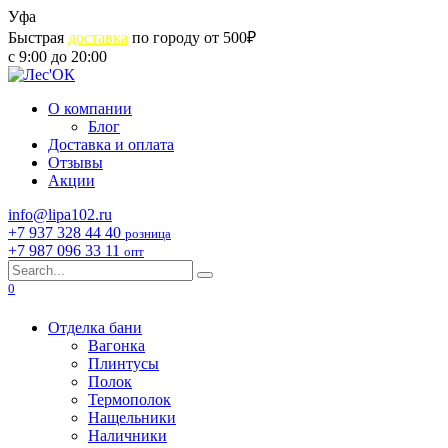
Skip
Уфа
to
Быстрая
доставка
по городу от 500₽
content
с 9:00 до 20:00
О компании
Блог
Доставка и оплата
Отзывы
Акции
info@lipa102.ru
+7 937 328 44 40
розница
+7 987 096 33 11
опт
Search
for:
0
Отделка бани
Вагонка
Плинтусы
Полок
Термополок
Нащельники
Наличники