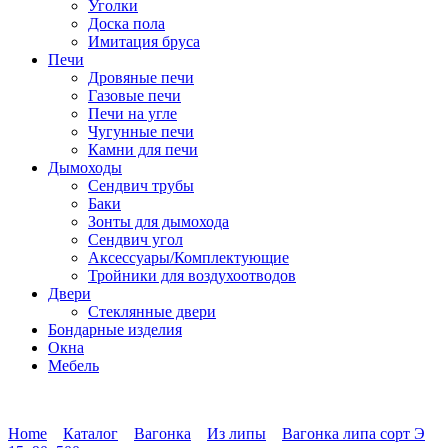
Уголки
Доска пола
Имитация бруса
Печи
Дровяные печи
Газовые печи
Печи на угле
Чугунные печи
Камни для печи
Дымоходы
Сендвич трубы
Баки
Зонты для дымохода
Сендвич угол
Аксессуары/Комплектующие
Тройники для воздухоотводов
Двери
Стеклянные двери
Бондарные изделия
Окна
Мебель
Home
Каталог
Вагонка
Из липы
Вагонка липа сорт Э