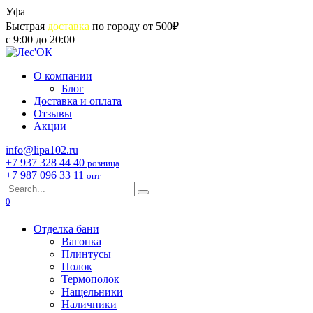
Skip
Уфа
to
Быстрая
доставка
по городу от 500₽
content
с 9:00 до 20:00
О компании
Блог
Доставка и оплата
Отзывы
Акции
info@lipa102.ru
+7 937 328 44 40
розница
+7 987 096 33 11
опт
Search
for:
0
Отделка бани
Вагонка
Плинтусы
Полок
Термополок
Нащельники
Наличники