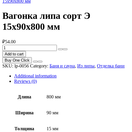
15x90x800 мм
Вагонка липа сорт Э
15x90x800 мм
₽
54.00
Вагонка
липа
Add to cart
сорт
Buy One Click
Э
SKU:
lp-0056
Category:
Баня и сауна
,
Из липы
,
Отделка бани
15x90x800
мм
Additional information
quantity
Reviews (0)
Длина
800 мм
Ширина
90 мм
Толщина
15 мм