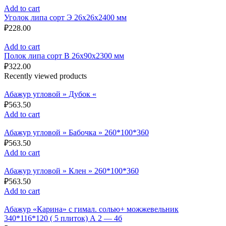
Add to cart
Уголок липа сорт Э 26x26x2400 мм
₽
228.00
Add to cart
Полок липа сорт В 26x90x2300 мм
₽
322.00
Recently viewed products
Абажур угловой » Дубок «
₽
563.50
Add to cart
Абажур угловой » Бабочка » 260*100*360
₽
563.50
Add to cart
Абажур угловой » Клен » 260*100*360
₽
563.50
Add to cart
Абажур «Карина» с гимал. солью+ можжевельник
340*116*120 ( 5 плиток) А 2 — 4б