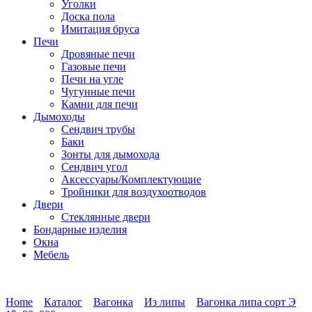
Уголки
Доска пола
Имитация бруса
Печи
Дровяные печи
Газовые печи
Печи на угле
Чугунные печи
Камни для печи
Дымоходы
Сендвич трубы
Баки
Зонты для дымохода
Сендвич угол
Аксессуары/Комплектующие
Тройники для воздухоотводов
Двери
Стеклянные двери
Бондарные изделия
Окна
Мебель
Home
Каталог
Вагонка
Из липы
Вагонка липа сорт Э