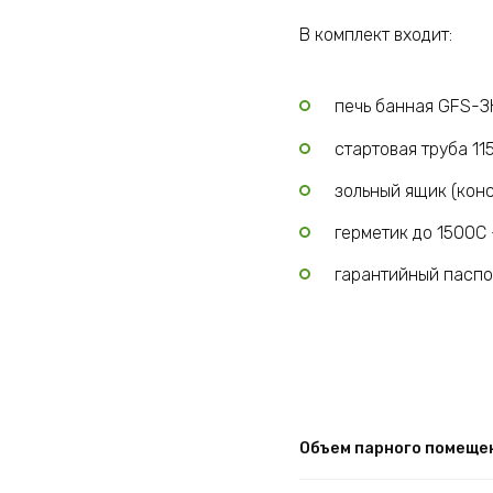
В комплект входит:
печь банная GFS-ЗК
стартовая труба 11
зольный ящик (кон
герметик до 1500С —
гарантийный паспо
Объем парного помеще