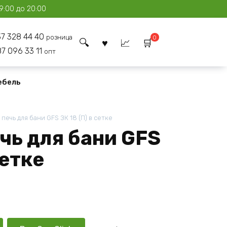
9:00 до 20:00
37 328 44 40
розница
0
87 096 33 11
опт
ебель
 печь для бани GFS ЗК 18 (П) в сетке
чь для бани GFS
сетке