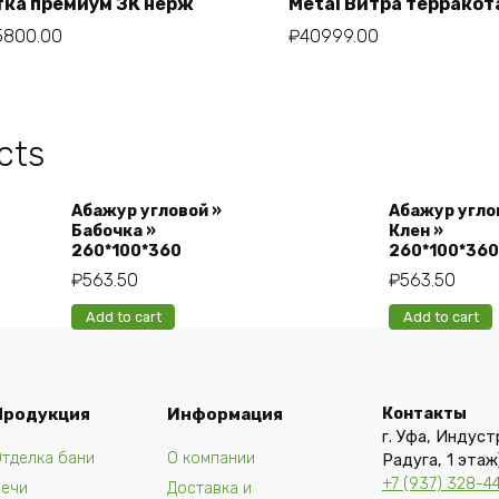
Add to cart
тка премиум ЗК нерж
Metal Витра терракот
5800.00
₽
40999.00
cts
Абажур угловой »
Абажур угло
Бабочка »
Клен »
260*100*360
260*100*360
₽
563.50
₽
563.50
Add to cart
Add to cart
Продукция
Информация
Контакты
г. Уфа, Индуст
тделка бани
О компании
Радуга, 1 этаж
+7 (937) 328-4
Печи
Доставка и