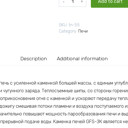
Add to cart
печь
для
бани
SKU:
tn-55
GFS
Category:
Печи
ЗК
18
(П)
в
Description
Additional information
сетке
quantity
— печь с усиленной каменкой большей массы, с единым углуб
 чугунного заряда. Теплосъемные шипы, со стороны горения
оприкосновения огня с каменкой и ускоряют передачу тепла
дожигу смешивая потоки пламени и воздуха поступаемого и
начительно повышают мощность парообразования печи и вы
епрерывной подаче воды. Каменка печей GFS-ЗК является н