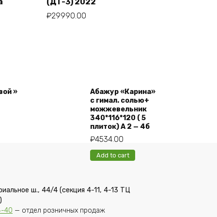
а
(ДТ-3) 2022
₽
29990.00
вой »
Абажур «Карина»
с гимал. солью+
можжевельник
340*116*120 ( 5
плиток) А 2 — 4б
₽
4534.00
Add to cart
риальное ш., 44/4 (секция 4-11, 4-13 ТЦ
)
4-40
— отдел розничных продаж