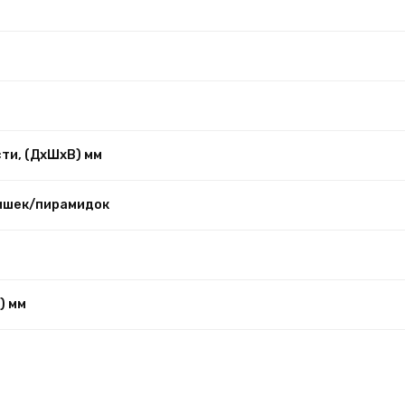
ти, (ДхШхВ) мм
ишек/пирамидок
) мм