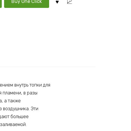
Buy One Click
лением внутрь топки для
 пламени, в разы
, а также
з воздушника. Эти
дают большее
езаливаемой.