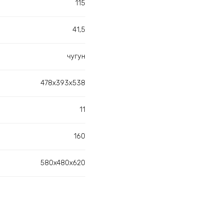
115
41,5
чугун
478х393х538
11
160
580х480х620