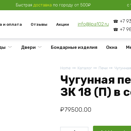
Быстрая
доставка
по городу от 500₽
с 
+7 9
info@lipa102.ru
а и оплата
Отзывы
Акции
+7 9
ды
Двери
Бондарные изделия
Окна
М
Home
Каталог
Печи
Чугунная
Чугунная пе
ЗК 18 (П) в 
₽
79500.00
Чугунная