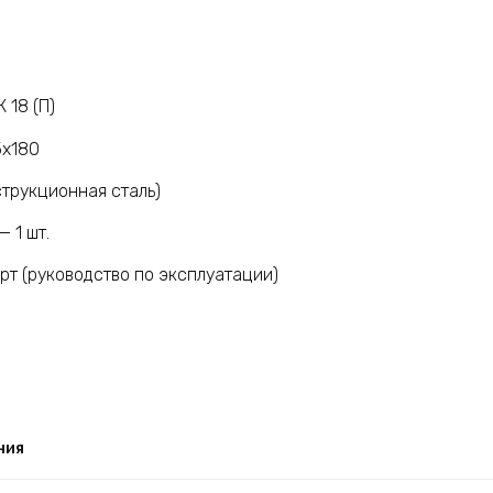
 18 (П)
5х180
струкционная сталь)
 1 шт.
рт (руководство по эксплуатации)
ния