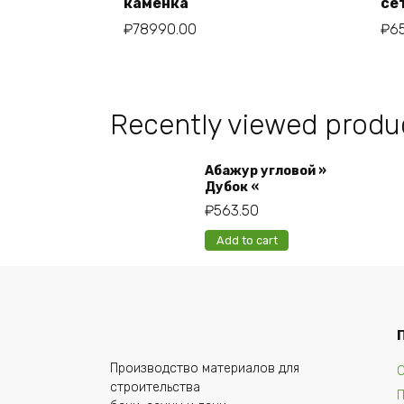
каменка
се
₽
78990.00
₽
6
Recently viewed produ
Абажур угловой »
Дубок «
₽
563.50
Add to cart
Производство материалов для
О
строительства