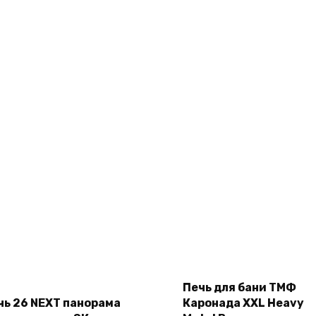
Печь для бани ТМФ
Add to cart
чь 26 NEXT панорама
Каронада XXL Heavy