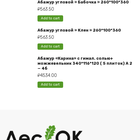
Абажур угловой » Бабочка » 260*100*360
₽
563.50
Add to cart
Абажур угловой » Клен » 260*100*360
₽
563.50
Add to cart
Абажур «Карина» с гимал. солью+
можжевельник 340*116*120 ( 5 плиток) А 2
— 4б
₽
4534.00
Add to cart