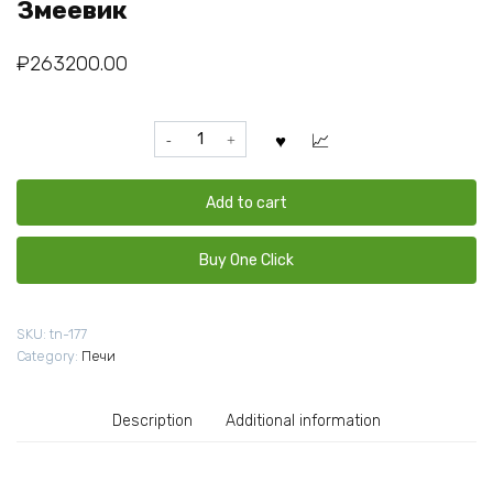
Змеевик
₽
263200.00
Чугунная
печь
для
бани
Add to cart
Комплект
GFS
Buy One Click
ЗК
40
Президент
SKU:
tn-177
1100/40
Category:
Печи
Змеевик
quantity
Description
Additional information