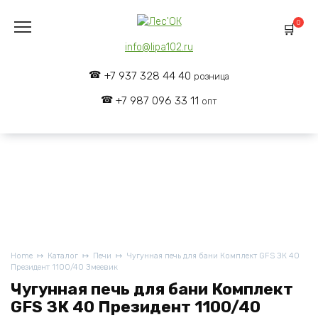
Skip
to
0
content
info@lipa102.ru
+7 937 328 44 40
розница
+7 987 096 33 11
опт
Home
Каталог
Печи
Чугунная печь для бани Комплект GFS ЗК 40
Президент 1100/40 Змеевик
Чугунная печь для бани Комплект
GFS ЗК 40 Президент 1100/40