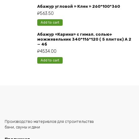
Абажур угловой » Клен » 260*100*360
₽
563.50
Add to cart
Абажур «Карина» с гимал. солью+
можжевельник 340*116*120 ( 5 плиток) А 2
— 4б
₽
4534.00
Add to cart
Производство материалов для строительства
бани, сауны и дачи