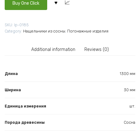
Buy One Click
SKU:
lp-0185
Category:
Нащельники из сосны
,
Погонажные изделия
Additional information
Reviews (0)
Длина
1300 мм
Ширина
30 мм
Единица измерения
шт.
Порода древесины
Сосна