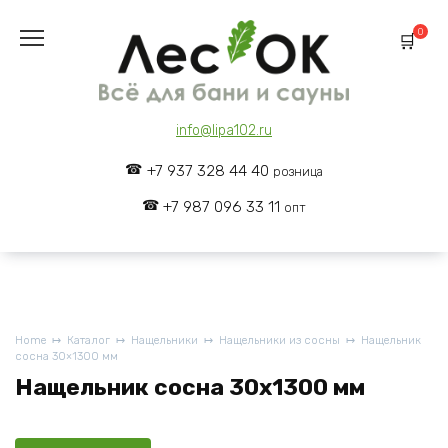
Skip
to
0
content
info@lipa102.ru
+7 937 328 44 40
розница
+7 987 096 33 11
опт
Home
Каталог
Нащельники
Нащельники из сосны
Нащельник
сосна 30×1300 мм
Нащельник сосна 30x1300 мм