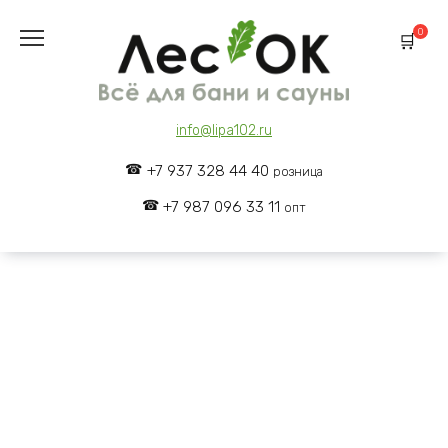
Skip
to
0
content
info@lipa102.ru
+7 937 328 44 40
розница
+7 987 096 33 11
опт