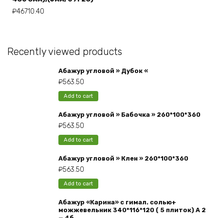
₽
46710.40
Recently viewed products
Абажур угловой » Дубок «
₽
563.50
Add to cart
Абажур угловой » Бабочка » 260*100*360
₽
563.50
Add to cart
Абажур угловой » Клен » 260*100*360
₽
563.50
Add to cart
Абажур «Карина» с гимал. солью+
можжевельник 340*116*120 ( 5 плиток) А 2
— 4б