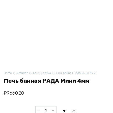
Home
Каталог
Баня и сауна
Печь банная РАДА Мини 4мм
Печь банная РАДА Мини 4мм
₽
9660.20
Печь