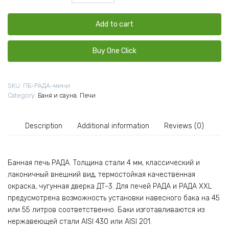
банная
РАДА
Мини
Add to cart
4мм
quantity
Buy One Click
SKU:
ПБ-РАДА-мини
Category:
Баня и сауна
,
Печи
Description
Additional information
Reviews (0)
Банная печь РАДА. Толщина стали 4 мм, классический и
лаконичный внешний вид, термостойкая качественная
окраска, чугунная дверка ДТ-3. Для печей РАДА и РАДА XXL
предусмотрена возможность установки навесного бака на 45
или 55 литров соответственно. Баки изготавливаются из
нержавеющей стали AISI 430 или AISI 201.