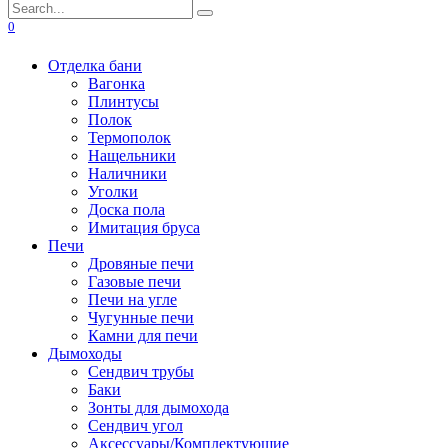
Search
for:
0
Отделка бани
Вагонка
Плинтусы
Полок
Термополок
Нащельники
Наличники
Уголки
Доска пола
Имитация бруса
Печи
Дровяные печи
Газовые печи
Печи на угле
Чугунные печи
Камни для печи
Дымоходы
Сендвич трубы
Баки
Зонты для дымохода
Сендвич угол
Аксессуары/Комплектующие