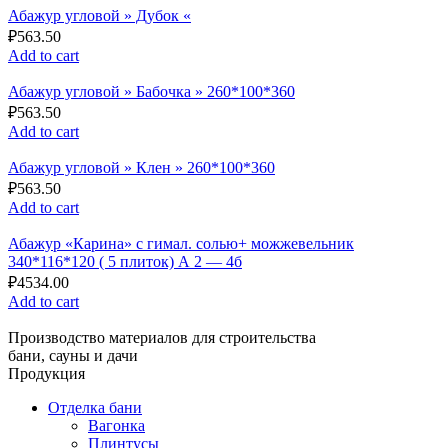
Абажур угловой » Дубок «
₽
563.50
Add to cart
Абажур угловой » Бабочка » 260*100*360
₽
563.50
Add to cart
Абажур угловой » Клен » 260*100*360
₽
563.50
Add to cart
Абажур «Карина» с гимал. солью+ можжевельник
340*116*120 ( 5 плиток) А 2 — 4б
₽
4534.00
Add to cart
Производство материалов для строительства
бани, сауны и дачи
Продукция
Отделка бани
Вагонка
Плинтусы