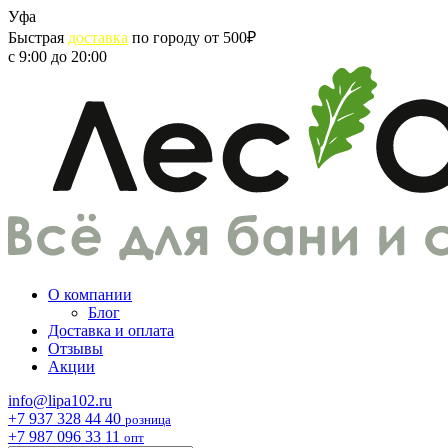
Skip
Уфа
to
Быстрая
доставка
по городу от 500₽
content
с 9:00 до 20:00
О компании
Блог
Доставка и оплата
Отзывы
Акции
info@lipa102.ru
+7 937 328 44 40
розница
+7 987 096 33 11
опт