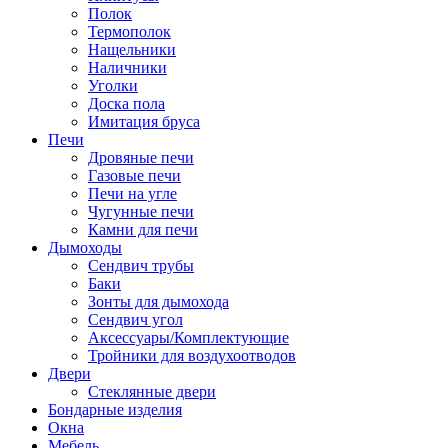
Полок
Термополок
Нащельники
Наличники
Уголки
Доска пола
Имитация бруса
Печи
Дровяные печи
Газовые печи
Печи на угле
Чугунные печи
Камни для печи
Дымоходы
Сендвич трубы
Баки
Зонты для дымохода
Сендвич угол
Аксессуары/Комплектующие
Тройники для воздухоотводов
Двери
Стеклянные двери
Бондарные изделия
Окна
Мебель