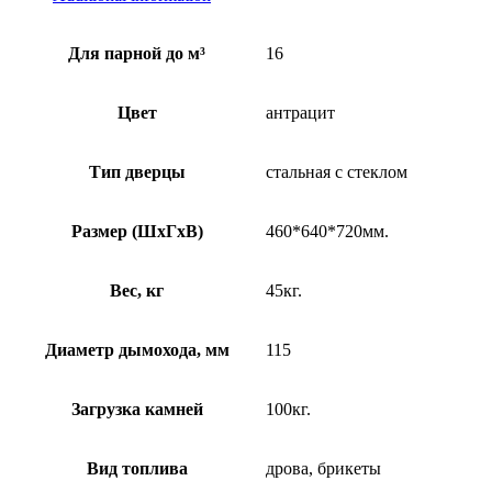
со
стеклом
сетка
Для парной до м³
16
quantity
Цвет
антрацит
Тип дверцы
стальная с стеклом
Размер (ШхГхВ)
460*640*720мм.
Вес, кг
45кг.
Диаметр дымохода, мм
115
Загрузка камней
100кг.
Вид топлива
дрова, брикеты