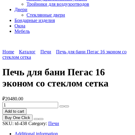
Тройники для воздухоотводов
Двери
Стеклянные двери
Бондарные изделия
Окна
Мебель
Home
Каталог
Печи
Печь для бани Пегас 16 эконом со
стеклом сетка
Печь для бани Пегас 16
эконом со стеклом сетка
₽
20480.00
Печь
для
Add to cart
бани
Buy One Click
Пегас
SKU:
td-438
Category:
Печи
16
эконом
Additional information