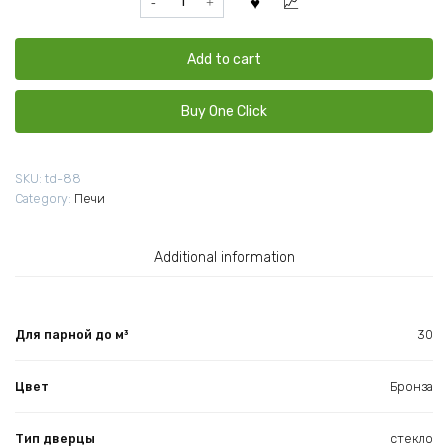
для
бани
Везувий
Add to cart
Ураган
Ковка
Buy One Click
28
(205)
quantity
SKU:
td-88
Category:
Печи
Additional information
Для парной до м³
30
Цвет
Бронза
Тип дверцы
стекло