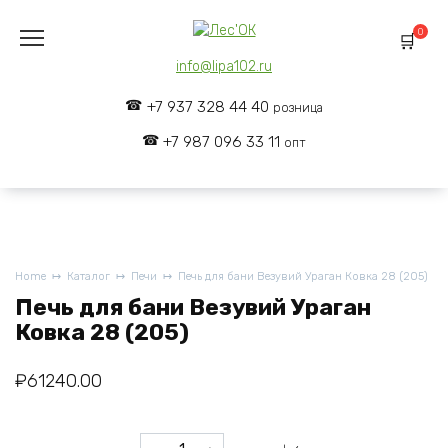
Skip
to
0
content
info@lipa102.ru
+7 937 328 44 40
розница
+7 987 096 33 11
опт
Home
Каталог
Печи
Печь для бани Везувий Ураган Ковка 28 (205)
Печь для бани Везувий Ураган
Ковка 28 (205)
₽
61240.00
Печь