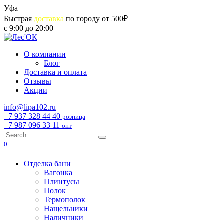
Skip
Уфа
to
Быстрая
доставка
по городу от 500₽
content
с 9:00 до 20:00
О компании
Блог
Доставка и оплата
Отзывы
Акции
info@lipa102.ru
+7 937 328 44 40
розница
+7 987 096 33 11
опт
Search
for:
0
Отделка бани
Вагонка
Плинтусы
Полок
Термополок
Нащельники
Наличники