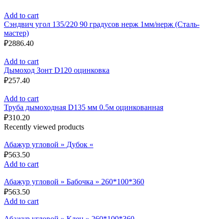
Add to cart
Сэндвич угол 135/220 90 градусов нерж 1мм/нерж (Сталь-
мастер)
₽
2886.40
Add to cart
Дымоход Зонт D120 оцинковка
₽
257.40
Add to cart
Труба дымоходная D135 мм 0.5м оцинкованная
₽
310.20
Recently viewed products
Абажур угловой » Дубок «
₽
563.50
Add to cart
Абажур угловой » Бабочка » 260*100*360
₽
563.50
Add to cart
Абажур угловой » Клен » 260*100*360