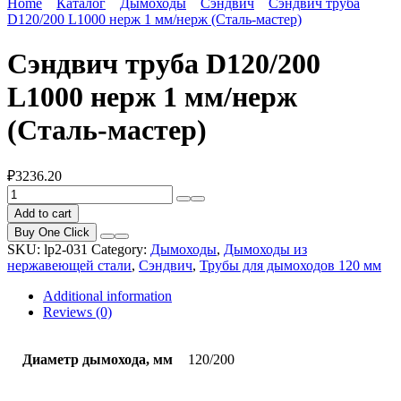
Home
Каталог
Дымоходы
Сэндвич
Сэндвич труба
D120/200 L1000 нерж 1 мм/нерж (Сталь-мастер)
Сэндвич труба D120/200
L1000 нерж 1 мм/нерж
(Сталь-мастер)
₽
3236.20
Сэндвич
труба
Add to cart
D120/200
Buy One Click
L1000
SKU:
lp2-031
Category:
Дымоходы
,
Дымоходы из
нерж
нержавеющей стали
,
Сэндвич
,
Трубы для дымоходов 120 мм
1
мм/
Additional information
нерж
Reviews (0)
(Сталь-
мастер)
quantity
Диаметр дымохода, мм
120/200