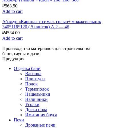
₽
563.50
Add to cart
Абажур «Карина» с гимал. солью+ можжевельник
340*116*120 ( 5 плиток) А 2 — 4б
₽
4534.00
Add to cart
Производство материалов для строительства
бани, сауны и дачи
Продукция
Отделка бани
Вагонка
Плинтусы
Полок
Термополок
Нащельники
Наличники
Уголки
Доска пола
Имитация бруса
Печи
Дровяные печи